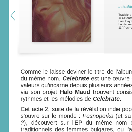
achat/t
Tracklist :
1/ Celebra
Last Day 
Le ciel es
11/ Pesno
Comme le laisse deviner le titre de l’alb
du même nom,
Celebrate
est une œuvre d
valeurs qu’incarne depuis plusieurs année
via son projet
Halo Maud
trouvent consi
rythmes et les mélodies de
Celebrate
.
Cet acte 2, suite de la révélation indie p
s’ouvre sur le monde :
Pesnopoïka
(et s
?
), découvert sur l’EP du même nom et
traditionnels des femmes bulgares, ou l