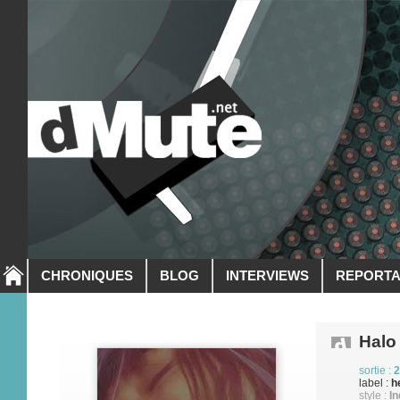
CHRONIQUES
BLOG
INTERVIEWS
REPORT
Halo
sortie :
2
label :
h
style :
In