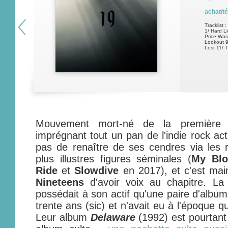
achat/t
Tracklist :
1/ Hard L
Price Was
Lookout 9
Lost 11/ T
Mouvement mort-né de la première
imprégnant tout un pan de l'indie rock act
pas de renaître de ses cendres via les 
plus illustres figures séminales (
My Blo
Ride
et
Slowdive
en 2017), et c'est mai
Nineteens
d'avoir voix au chapitre. La
possédait à son actif qu'une paire d'albums 
trente ans (sic) et n'avait eu à l'époque q
Leur album
Delaware
(1992) est pourtant