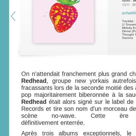
label :
s
style :
dr
achat/t
Tracklist :
1/ Snowma
Melody Ex
Dinner (Pa
Thought Y
Savona
On n'attendait franchement plus grand c
Redhead
, groupe new yorkais autrefoi
fracassants lors de la seconde moitié des
pop majoritairement biberonnée à la sa
Redhead
était alors signé sur le label de
Records et tire son nom d'un morceau d
scène no-wave. Cette ère s
définitivement enterrée.
Après trois albums exceptionnels, le 