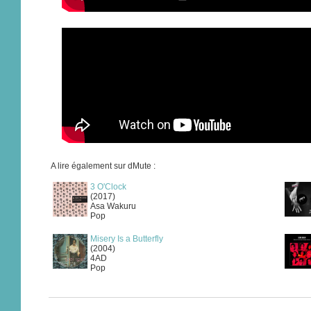
A lire également sur dMute :
3 O'Clock
(2017)
Asa Wakuru
Pop
Misery Is a Butterfly
(2004)
4AD
Pop