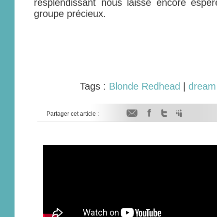
resplendissant nous laisse encore espér
groupe précieux.
Tags :
Blonde Redhead
|
dream
Partager cet article :