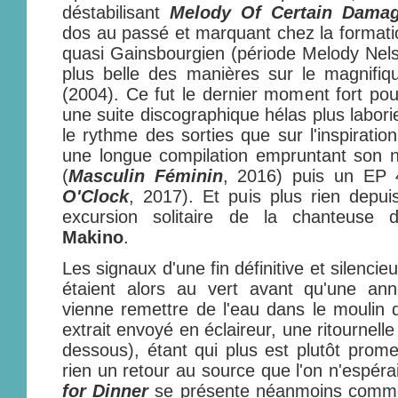
déstabilisant
Melody Of Certain Dama
dos au passé et marquant chez la format
quasi Gainsbourgien (période Melody Nelson
plus belle des manières sur le magnifi
(2004). Ce fut le dernier moment fort po
une suite discographique hélas plus labori
le rythme des sorties que sur l'inspirati
une longue compilation empruntant son 
(
Masculin Féminin
, 2016) puis un EP 4
O'Clock
, 2017). Et puis plus rien depui
excursion solitaire de la chanteuse d
Makino
.
Les signaux d'une fin définitive et silenci
étaient alors au vert avant qu'une an
vienne remettre de l'eau dans le moulin d
extrait envoyé en éclaireur, une ritournell
dessous), étant qui plus est plutôt promet
rien un retour au source que l'on n'espérai
for Dinner
se présente néanmoins comme l