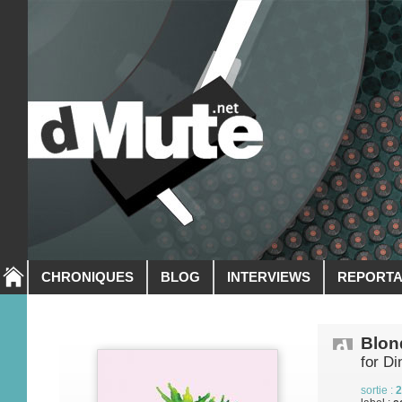
CHRONIQUES
BLOG
INTERVIEWS
REPORT
Blon
for Di
sortie :
2