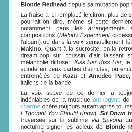
Blonde Redhead
depuis sa mutation pop f
La fraise a ici remplacé le citron, plus de 
pourrait-on dire, même si cette dernièr
notamment dans les arrangements se
compositions (
Melody Experiment
ci-dess
l'album) ou dans la voix sensuellement fé
Makino
. Quant à la sucrosité, on la retr
dream-pop sur coussin d'air laissant s
mélancolie diffuse :
Kiss Her Kiss Her
, l
scindé en deux parties distinctes, ou en
entremêlés de
Kazu
et
Amedeo Pace
,
italiens de la bande.
La voix suave de ce dernier a toujou
indéniables de la musique
androgyne
de
charme
opère toujours autant après toute
I Thought You Should Know
).
Sit Down f
traversée sur la sublime
Via Savona
qui
nocturne signer les adieux de
Blonde 