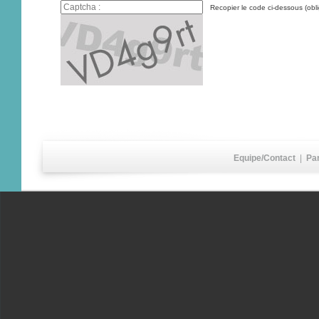
Recopier le code ci-dessous (obli
Equipe/Contact
|
Pa