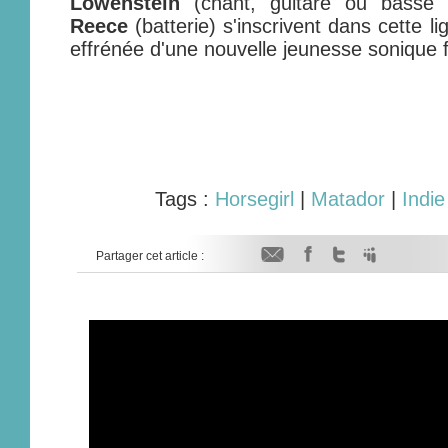
Lowenstein
(chant, guitare ou basse
Reece
(batterie) s'inscrivent dans cette l
effrénée d'une nouvelle jeunesse sonique f
Tags :
Horsegirl
|
Matador
|
Indie
Partager cet article :