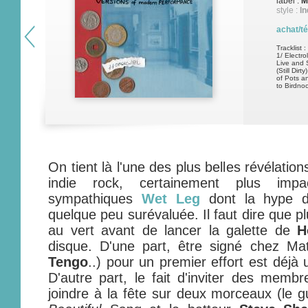
label :
M
style :
In
achat/t
Tracklist :
1/ Electro
Live and 
(Still Dir
of Pots a
to Birdnoc
On tient là l'une des plus belles révélati
indie rock, certainement plus imp
sympathiques
Wet Leg
dont la hype du
quelque peu surévaluée. Il faut dire que pl
au vert avant de lancer la galette de
H
disque. D'une part, être signé chez Ma
Tengo
..) pour un premier effort est déjà 
D'autre part, le fait d'inviter des memb
joindre à la fête sur deux morceaux (le g