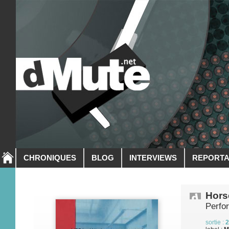
CHRONIQUES
BLOG
INTERVIEWS
REPORT
Hors
Perfo
sortie :
2