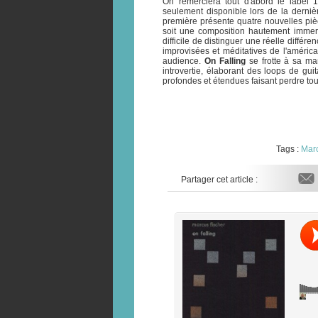
On remerciera tout d'abord le label 
seulement disponible lors de la derni
première présente quatre nouvelles pièc
soit une composition hautement immers
difficile de distinguer une réelle diffé
improvisées et méditatives de l'améric
audience.
On Falling
se frotte à sa ma
introvertie, élaborant des loops de g
profondes et étendues faisant perdre tou
Tags :
Marc
Partager cet article :