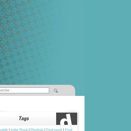
ualité
|
Indie-Rock
|
Playlists
|
Post-punk
|
Post-