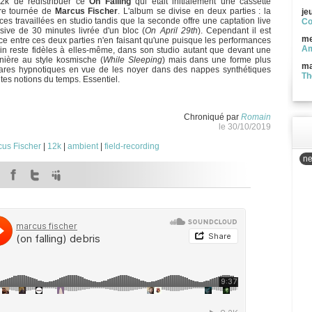
12k de redistribuer ce
On Falling
qui était initialement une cassette
ère tournée de
Marcus Fischer
. L'album se divise en deux parties : la
je
es travaillées en studio tandis que la seconde offre une captation live
Co
ive de 30 minutes livrée d'un bloc (
On April 29th
). Cependant il est
me
rence entre ces deux parties n'en faisant qu'une puisque les performances
Am
ain reste fidèles à elles-même, dans son studio autant que devant une
nière au style kosmische (
While Sleeping
) mais dans une forme plus
ma
uitares hypnotiques en vue de les noyer dans des nappes synthétiques
Th
tes notions du temps. Essentiel.
Chroniqué par
Romain
le 30/10/2019
us Fischer
|
12k
|
ambient
|
field-recording
ne