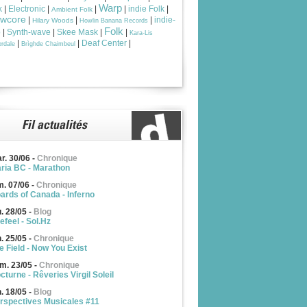
Warp
k
|
Electronic
|
|
|
indie Folk
|
Ambient Folk
owcore
|
|
|
indie-
Hilary Woods
Howlin Banana Records
Folk
p
|
Synth-wave
|
Skee Mask
|
|
Kara-Lis
|
|
Deaf Center
|
rdale
Brìghde Chaimbeul
r. 30/06
-
Chronique
ria BC - Marathon
m. 07/06
-
Chronique
ards of Canada - Inferno
u. 28/05
-
Blog
efeel - Sol.Hz
n. 25/05
-
Chronique
e Field - Now You Exist
m. 23/05
-
Chronique
cturne - Rêveries Virgil Soleil
n. 18/05
-
Blog
rspectives Musicales #11