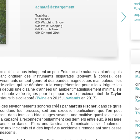
roc
achat/téléchargement
Sl
po
Tracklist :
01/ Debris
Cove
02/ Watching Snow
03/ While Sleeping
04/ From A Tree
05/ On April 29th
lorsqu'elles nous échappent un peu. Entrelacs de natures capturées puis
ma
isant onduler des instruments disparates (souvent à cordes), des
Ma
nvironnants en tout genre et des bandes magnétiques manipulées : les
di
de celles qui se dérobent à la compréhension pour mieux irriguer les
Bo
nsi depuis une dizaine d'années un ambient magnifiquement minimaliste
de haute volée signés pour la plupart sur le précieux label de
Taylor
je
usieurs fois collaboré (
Twine
en 2015,
Lowlands
en 2017).
Se
ge des environnements sonores créés par
Marcus Fischer
, dans ce qu'ils
lu
i dans leur process, soit une éxécution particulière que l'on peut
Th
lement dans tous ces bidouillages savants une maîtrise quasi totale des
sa capacité à reconnecter brillamment ces derniers entre eux, à les faire
sa
 dans une danse d'électrons fascinante, l'américain laisse finalement
No
nc aux incidents et à des imprévus accidentels remodelant sans cesse
nescente.
lu
Pe