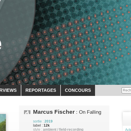
ERVIEWS
REPORTAGES
CONCOURS
Marcus Fischer
: On Falling
sortie :
2019
label :
12k
style :
ambient / field-recording
Act