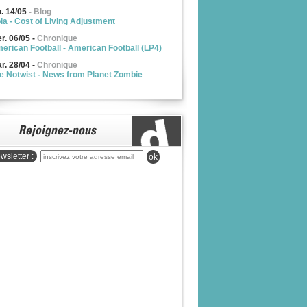
u. 14/05
-
Blog
la - Cost of Living Adjustment
r. 06/05
-
Chronique
erican Football - American Football (LP4)
r. 28/04
-
Chronique
e Notwist - News from Planet Zombie
wsletter :
ok