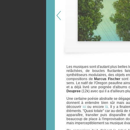
Les musiques sont d'autant plus belles 
relâchées, de boucles fluctantes fa
synthétiseurs modulaires, des objets e
compositions de
Marcus Fischer
sont 
sens. Le natif de l'Oregon peaufine ai
et a déjà livré une poignée d'albums 
Deupree
(12k) avec qui il a d'ailleurs pl
Une certaine poésie abstraite se déga
donnent à entendre bien sûr mais auss
découvrir
ici
ou encore
là
. Il y a fina
éléments. "Quasi totale" car au-delà de 
apparaître, transiter puis disparaître
beaucoup de place à l'improvisation do
mais imperceptiblement sa musique éva