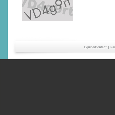
Equipe/Contact
|
Pa