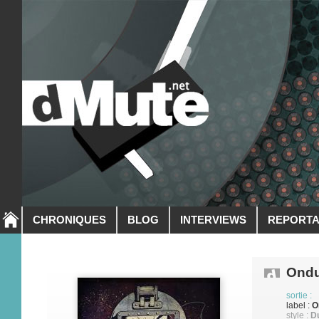
CHRONIQUES
BLOG
INTERVIEWS
REPORT
Ond
sortie :
label :
O
style :
Du