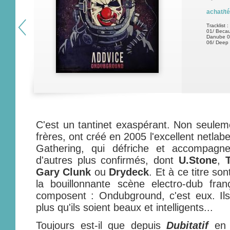
achat/t
Tracklist :
01/ Becaus
Danube 04
06/ Deep 
C'est un tantinet exaspérant. Non seuleme
frères, ont créé en 2005 l'excellent netlab
Gathering, qui défriche et accompagne
d'autres plus confirmés, dont
U.Stone
,
Gary Clunk
ou
Drydeck
. Et à ce titre so
la bouillonnante scène electro-dub fran
composent : Ondubground, c'est eux. Ils
plus qu'ils soient beaux et intelligents...
Toujours est-il que depuis
Dubitatif
en 