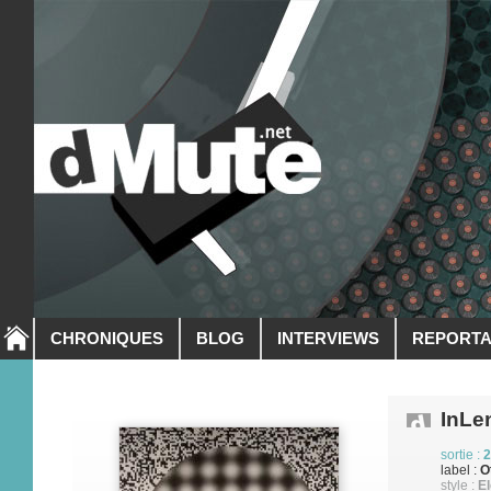
CHRONIQUES
BLOG
INTERVIEWS
REPORT
InLe
sortie :
2
label :
O
style :
El