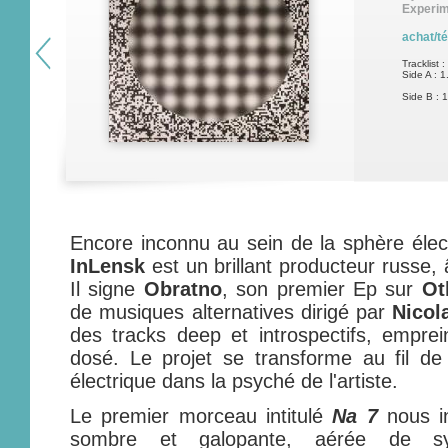
Experim
achat/t
Tracklist :
Side A : 1
Side B : 1
Encore inconnu au sein de la sphère élec
InLensk
est un brillant producteur russe
Il signe
Obratno
, son premier Ep sur
Ot
de musiques alternatives dirigé par
Nicol
des tracks deep et introspectifs, emprei
dosé. Le projet se transforme au fil de
électrique dans la psyché de l'artiste.
Le premier morceau intitulé
Na 7
nous in
sombre et galopante, aérée de sy