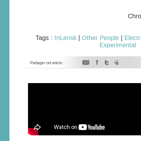
Chro
Tags :
InLensk
|
Other People
|
Electr
Experimental
Partager cet article :