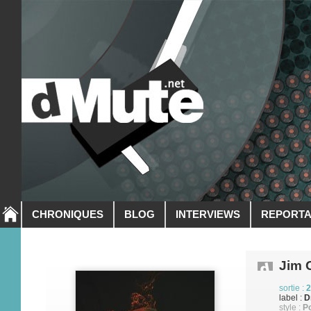
CHRONIQUES
BLOG
INTERVIEWS
REPORT
Jim 
sortie :
2
label :
D
style :
P