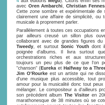
4
aux éditions
Mego
). Citons enfin ses mu
avec
Oren Ambarchi
,
Christian Fennes
Cette zone sombre et expérimentale de s
clairement une affaire de simplicité, ou 
musicale à proprement parler.
Parallèlement à toutes ces occupations 
par ailleurs creusé un sillon plus ou
collaborant avec de grandes figures du
Tweedy
, et surtout
Sonic Youth
dont i
poignée d'albums. Il livra surtout q
orchestrations riches et aux structure
toujours un peu plus de ce que l'on p
"chanson" (
Eureka
et
Halfway to a Thr
Jim O'Rourke
est un artiste qui ne diss
d'une musique plus accessible, tout p
amour pour la musicalité donc tout peux 
mélanger. Le compositeur a d'ailleurs pr
son précédent album
The Visitor
en 20
marathonesque de 38 minutes où se cotoi