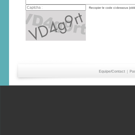
Recopier le code ci-dessous (obli
Equipe/Contact
|
Pa