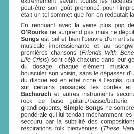
extrêmement savant toutes les facette
peut-être son goût prononcé pour l'improv
était un tel sommet que l'on en redoutait la
En renouant avec la veine plus pop d
O'Rourke
ne surprend pas mais ne déçoi
Songs
est bel et bien l'oeuvre d'un artiste
musicale impressionante et au songwri
premières chansons (
Friends With Bene
Life Crisis
) sont déjà chacune dans leur g
du dosage, chaque élément musical 
bousculer son voisin, sans le dépasser d'u
du disque est en effet riche à l'excès, q
sur certains passages: les cordes et
Bacharach
et autres instruments second
rock de base guitare/basse/batterie.
grandiloquents,
Simple Songs
ne sombre 
pondérale qui lui tendait méchamment les 
secouru par la subtilité des composition
respirations folk bienvenues (
These Han