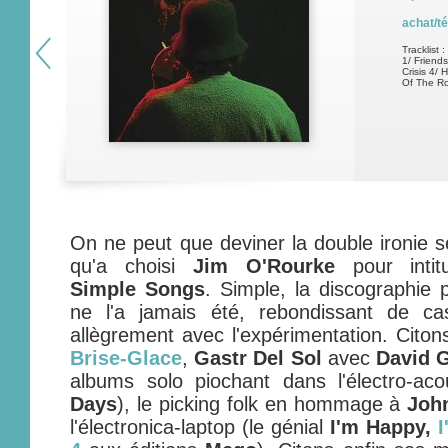
achat/t
Tracklist :
1/ Friend
Crisis 4/
Of The Ro
On ne peut que deviner la double ironie s
qu'a choisi
Jim O'Rourke
pour intit
Simple Songs
. Simple, la discographie 
ne l'a jamais été, rebondissant de ca
allègrement avec l'expérimentation. Citon
Brise-Glace
,
Gastr Del Sol
avec
David 
albums solo piochant dans l'électro-aco
Days
), le picking folk en hommage à
Joh
l'électronica-laptop (le génial
I'm Happy,
I