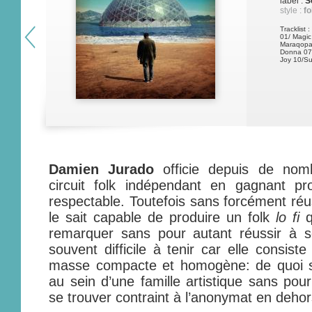
label :
S
style :
fo
Tracklist :
01/ Magic
Maraqopa 
Donna 07/
Joy 10/Su
Damien Jurado
officie depuis de nom
circuit folk indépendant en gagnant p
respectable. Toutefois sans forcément réu
le sait capable de produire un folk
lo fi
q
remarquer sans pour autant réussir à so
souvent difficile à tenir car elle consis
masse compacte et homogène: de quoi s’i
au sein d’une famille artistique sans pour
se trouver contraint à l’anonymat en dehor