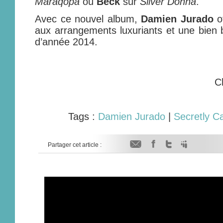
Maraqopa
ou
Beck
sur
Silver Donna
.
Avec ce nouvel album,
Damien Jurado
o
aux arrangements luxuriants et une bien b
d’année 2014.
C
Tags :
Damien Jurado
|
Secretly C
Partager cet article :