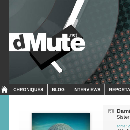
CHRONIQUES
BLOG
INTERVIEWS
REPORT
Dami
Sister
sortie :
2