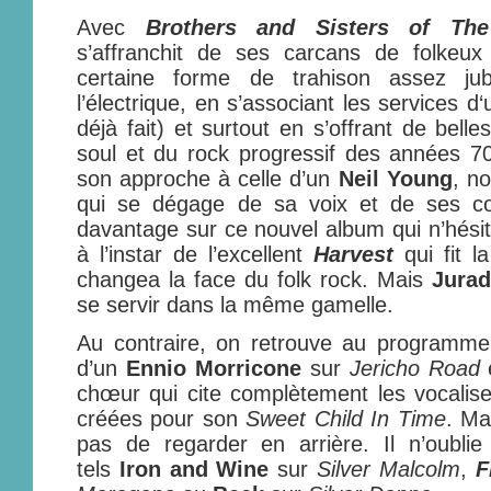
Avec
Brothers and Sisters of The
s’affranchit de ses carcans de folkeux 
certaine forme de trahison assez jub
l’électrique, en s’associant les services d
déjà fait) et surtout en s’offrant de bell
soul et du rock progressif des années 
son approche à celle d’un
Neil Young
, no
qui se dégage de sa voix et de ses c
davantage sur ce nouvel album qui n’hésit
à l’instar de l’excellent
Harvest
qui fit l
changea la face du folk rock. Mais
Jura
se servir dans la même gamelle.
Au contraire, on retrouve au programme 
d’un
Ennio Morricone
sur
Jericho Road
e
chœur qui cite complètement les vocali
créées pour son
Sweet Child In Time
. M
pas de regarder en arrière. Il n’oubli
tels
Iron and Wine
sur
Silver Malcolm
,
F