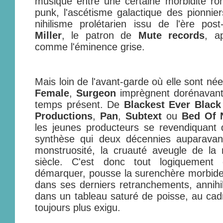
musique entre une certaine morbidité ro
punk, l'ascétisme galactique des pionnier
nihilisme prolétarien issu de l'ère post
Miller
, le patron de
Mute records
, a
comme l'éminence grise.
Mais loin de l'avant-garde où elle sont né
Female
,
Surgeon
imprègnent dorénavant 
temps présent. De
Blackest Ever Black
Productions
,
Pan
,
Subtext
ou
Bed Of 
les jeunes producteurs se revendiquant
synthèse qui deux décennies auparavant,
monstruosité, la cruauté aveugle de l
siècle. C'est donc tout logiquemen
démarquer, pousse la surenchère morbide
dans ses derniers retranchements, annihil
dans un tableau saturé de poisse, au cadr
toujours plus exigu.