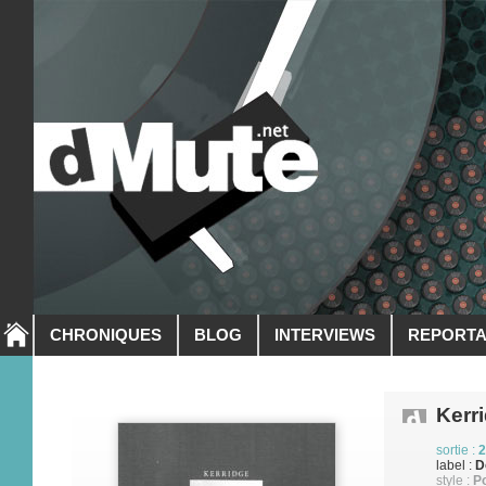
CHRONIQUES
BLOG
INTERVIEWS
REPORT
Kerr
sortie :
2
label :
D
style :
Po