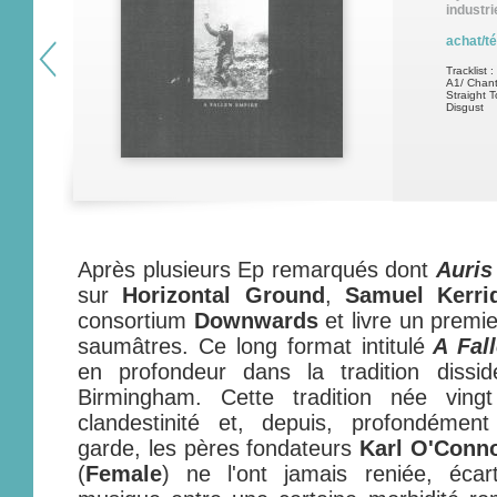
industri
achat/t
Tracklist :
A1/ Chant
Straight 
Disgust
Après plusieurs Ep remarqués dont
Auris
sur
Horizontal Ground
,
Samuel Kerri
consortium
Downwards
et livre un premie
saumâtres. Ce long format intitulé
A Fal
en profondeur dans la tradition dissi
Birmingham. Cette tradition née ving
clandestinité et, depuis, profondément
garde, les pères fondateurs
Karl O'Conn
(
Female
) ne l'ont jamais reniée, écart