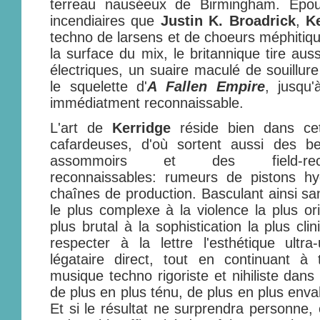
terreau nauséeux de Birmingham. Epou
incendiaires que
Justin K. Broadrick
,
K
techno de larsens et de choeurs méphitiqu
la surface du mix, le britannique tire au
électriques, un suaire maculé de souillur
le squelette d'
A Fallen Empire
, jusqu'
immédiatment reconnaissable.
L'art de
Kerridge
réside bien dans cet
cafardeuses, d'où sortent aussi des 
assommoirs et des field-re
reconnaissables: rumeurs de pistons hy
chaînes de production. Basculant ainsi s
le plus complexe à la violence la plus ori
plus brutal à la sophistication la plus cli
respecter à la lettre l'esthétique ultra-u
légataire direct, tout en continuant à 
musique techno rigoriste et nihiliste dan
de plus en plus ténu, de plus en plus env
Et si le résultat ne surprendra personne,