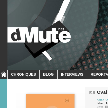
CHRONIQUES
BLOG
INTERVIEWS
REPORT
Oval
sortie :
2
label :
A
style :
El