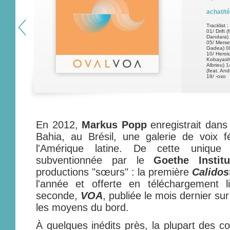
achat/t
Tracklist :
01/ Drift 
Dandara) 
05/ Merse
Gadea) 08
10/ Heroic
Kobayashi
Albrieu) 1
(feat. An
18/ -oso
En 2012,
Markus Popp
enregistrait dans
Bahia, au Brésil, une galerie de voix 
l'Amérique latine. De cette unique
subventionnée par le
Goethe Institu
productions "sœurs" : la première
Calidos
l'année et offerte en téléchargement l
seconde,
VOA
, publiée le mois dernier s
les moyens du bord.
À quelques inédits près, la plupart des 