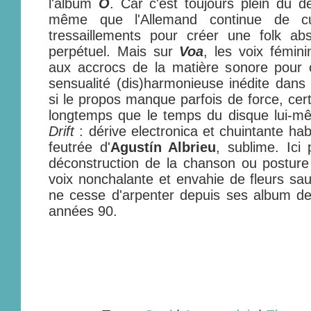
l'album
O
. Car c'est toujours plein du d
même que l'Allemand continue de cu
tressaillements pour créer une folk a
perpétuel. Mais sur
Voa
, les voix fémini
aux accrocs de la matière sonore pour 
sensualité (dis)harmonieuse inédite dans 
si le propos manque parfois de force, cert
longtemps que le temps du disque lui-
Drift
: dérive electronica et chuintante ha
feutrée d'
Agustín Albrieu
, sublime. Ici 
déconstruction de la chanson ou posture
voix nonchalante et envahie de fleurs s
ne cesse d'arpenter depuis ses album de
années 90.