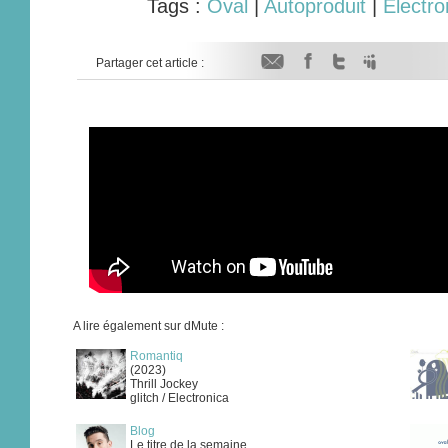
Tags :
Oval
|
Autoproduit
|
Electro
Partager cet article :
A lire également sur dMute :
Romantiq
(2023)
Thrill Jockey
glitch / Electronica
Blog
Le titre de la semaine