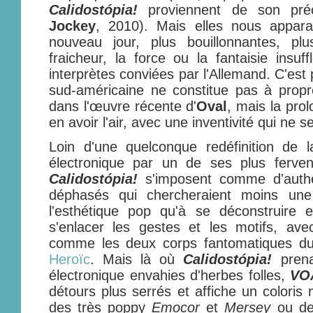
Calidostópia!
proviennent de son pr
Jockey
, 2010). Mais elles nous appara
nouveau jour, plus bouillonnantes, p
fraicheur, la force ou la fantaisie insu
interprètes conviées par l'Allemand. C'est
sud-américaine ne constitue pas à propr
dans l'œuvre récente d'
Oval
, mais la pro
en avoir l'air, avec une inventivité qui ne
Loin d'une quelconque redéfinition de
électronique par un de ses plus ferven
Calidostópia!
s'imposent comme d'authe
déphasés qui chercheraient moins une
l'esthétique pop qu'à se déconstruire 
s'enlacer les gestes et les motifs, ave
comme les deux corps fantomatiques d
Heroïc
. Mais là où
Calidostópia!
prena
électronique envahies d'herbes folles,
VO
détours plus serrés et affiche un coloris
des très poppy
Emocor
et
Mersey
ou de 