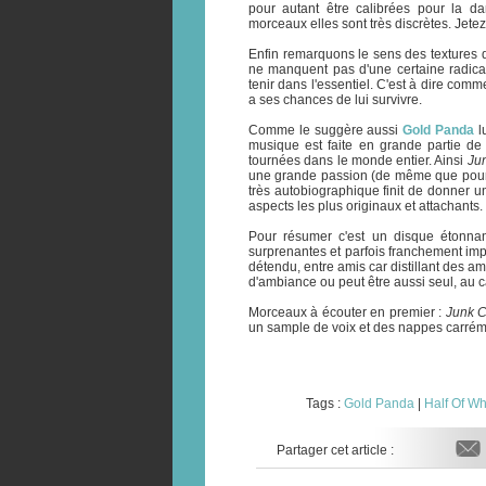
pour autant être calibrées pour la d
morceaux elles sont très discrètes. Jete
Enfin remarquons le sens des textures d
ne manquent pas d'une certaine radicali
tenir dans l'essentiel. C'est à dire co
a ses chances de lui survivre.
Comme le suggère aussi
Gold Panda
l
musique est faite en grande partie de
tournées dans le monde entier. Ainsi
Jun
une grande passion (de même que pour l
très autobiographique finit de donner 
aspects les plus originaux et attachants.
Pour résumer c'est un disque étonnant
surprenantes et parfois franchement imp
détendu, entre amis car distillant des a
d'ambiance ou peut être aussi seul, au cas
Morceaux à écouter en premier :
Junk Ci
un sample de voix et des nappes carrém
Tags :
Gold Panda
|
Half Of W
Partager cet article :