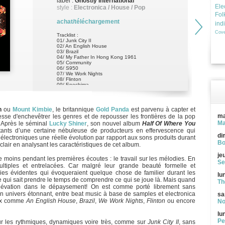
label :
Ghostly International
Ele
style :
Electronica / House / Pop
Fol
achat/téléchargement
ind
Cove
Tracklist :
01/ Junk City II
02/ An English House
03/ Brazil
04/ My Father In Hong Kong 1961
05/ Community
06/ S950
07/ We Work Nights
08/ Flinton
09/ Enoshima
10/ The Most Liveable City
11/ Reprise
n
ou
Mount Kimbie
, le britannique
Gold Panda
est parvenu à capter et
ma
cesse d'enchevêtrer les genres et de repousser les frontières de la pop
Ma
. Après le séminal
Lucky Shiner
, son nouvel album
Half Of Where You
ants d’une certaine nébuleuse de producteurs en effervescence qui
di
ectroniques une réelle évolution par rapport aux sons produits durant
Bo
clair en analysant les caractéristiques de cet album.
je
oins pendant les premières écoutes : le travail sur les mélodies. En
Se
ultiples et entrelacées. Car malgré leur grande beauté formelle et
dies évidentes qui évoqueraient quelque chose de familier durant les
lu
lle qui sait prendre le temps de comprendre ce qui se joue là. Mais quand
Th
'élévation dans le dépaysement! On est comme porté librement sans
un univers étonnant, entre beat music à base de samples et electronica
sa
eaux comme
An English House
,
Brazil
,
We Work Nights
,
Flinton
ou encore
No
lu
Pe
 sur les rythmiques, dynamiques voire très, comme sur
Junk City II
, sans