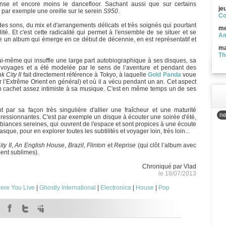
anse et encore moins le dancefloor. Sachant aussi que sur certains
je
z par exemple une oreille sur le serein
S950
.
Co
es sons, du mix et d'arrangements délicats et très soignés qui pourtant
me
té. Et c'est cette radicalité qui permet à l'ensemble de se situer et se
Am
mme un album qui émerge en ce début de décennie, en est représentatif et
ma
Th
ui-même qui insuffle une large part autobiographique à ses disques, sa
 voyages et a été modelée par le sens de l’aventure et pendant des
k City II
fait directement référence à Tokyo, à laquelle
Gold Panda
voue
’Extrême Orient en général) et où il a vécu pendant un an. Cet aspect
un cachet assez intimiste à sa musique. C'est en même temps un de ses
 par sa façon très singulière d'allier une fraîcheur et une maturité
ne
ressionnantes. C'est par exemple un disque à écouter une soirée d'été,
mbiances sereines, qui ouvrent de l'espace et sont propices à une écoute
que, pour en explorer toutes les subtilités et voyager loin, très loin...
ty II
,
An English House
,
Brazil
,
Flinton
et
Reprise
(qui clôt l’album avec
ent sublimes).
Chroniqué par Vlad
le 18/07/2013
here You Live
|
Ghostly International
|
Electronica
|
House
|
Pop