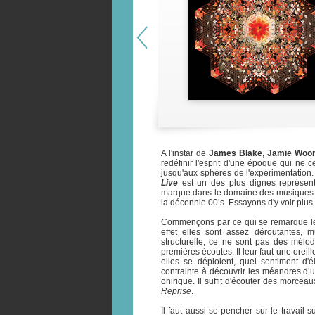
A l'instar de
James Blake
,
Jamie Woo
redéfinir l'esprit d'une époque qui ne 
jusqu'aux sphères de l'expérimentation
Live
est un des plus dignes représent
marque dans le domaine des musiques él
la décennie 00’s. Essayons d'y voir plus 
Commençons par ce qui se remarque le m
effet elles sont assez déroutantes, m
structurelle, ce ne sont pas des mélo
premières écoutes. Il leur faut une orei
elles se déploient, quel sentiment d
contrainte à découvrir les méandres d’
onirique. Il suffit d'écouter des morc
Reprise
.
Il faut aussi se pencher sur le travail