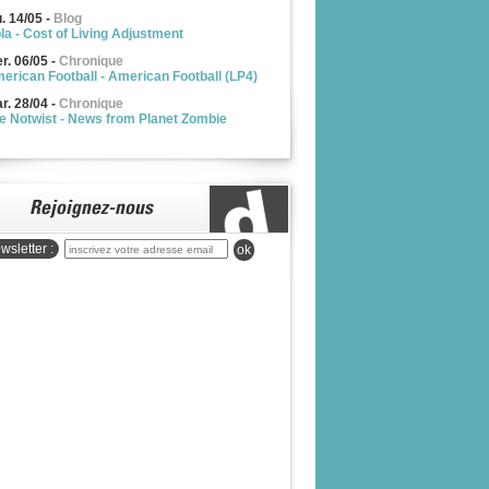
u. 14/05
-
Blog
la - Cost of Living Adjustment
r. 06/05
-
Chronique
erican Football - American Football (LP4)
r. 28/04
-
Chronique
e Notwist - News from Planet Zombie
wsletter :
ok