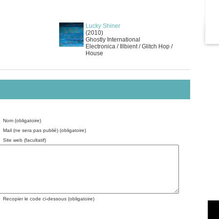
Lucky Shiner
(2010)
Ghostly International
Electronica / Illbient / Glitch Hop /
House
Nom (obligatoire)
Mail (ne sera pas publié) (obligatoire)
Site web (facultatif)
Recopier le code ci-dessous (obligatoire)