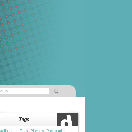
ualité
|
Indie-Rock
|
Playlists
|
Post-punk
|