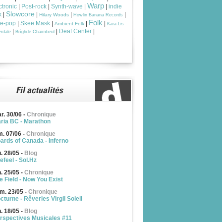
Warp
ctronic
|
Post-rock
|
Synth-wave
|
|
indie
Slowcore
k
|
|
|
|
Hilary Woods
Howlin Banana Records
Folk
ie-pop
|
Skee Mask
|
|
|
Ambient Folk
Kara-Lis
|
|
Deaf Center
|
rdale
Brìghde Chaimbeul
r. 30/06
-
Chronique
ria BC - Marathon
m. 07/06
-
Chronique
ards of Canada - Inferno
u. 28/05
-
Blog
efeel - Sol.Hz
n. 25/05
-
Chronique
e Field - Now You Exist
m. 23/05
-
Chronique
cturne - Rêveries Virgil Soleil
n. 18/05
-
Blog
rspectives Musicales #11