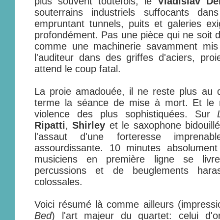
plus souvent toutefois, le
Vladislav De
souterrains industriels suffocants dan
empruntant tunnels, puits et galeries exi
profondément. Pas une pièce qui ne soit d
comme une machinerie savamment mis e
l'auditeur dans des griffes d'aciers, pr
attend le coup fatal.
La proie amadouée, il ne reste plus au 
terme la séance de mise à mort. Et le r
violence des plus sophistiquées. Sur
Ripatti
,
Shirley
et le saxophone bidouill
l'assaut d'une forteresse impren
assourdissante. 10 minutes absolument 
musiciens en première ligne se liv
percussions et de beuglements hara
colossales.
Voici résumé là comme ailleurs (impress
Bed
) l'art majeur du quartet: celui d'