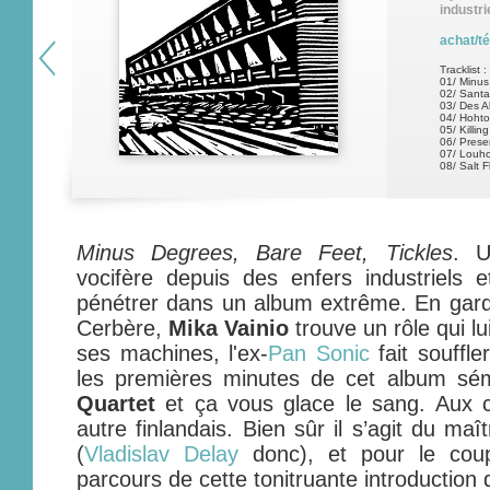
industri
achat/t
Tracklist :
01/ Minus
02/ Santa
03/ Des 
04/ Hohto
05/ Killi
06/ Prese
07/ Louh
08/ Salt F
Minus Degrees, Bare Feet, Tickles
. U
vocifère depuis des enfers industriels e
pénétrer dans un album extrême. En gardi
Cerbère,
Mika Vainio
trouve un rôle qui lu
ses machines, l'ex-
Pan Sonic
fait souffle
les premières minutes de cet album sé
Quartet
et ça vous glace le sang. Aux
autre finlandais. Bien sûr il s’agit du ma
(
Vladislav Delay
donc), et pour le coup
parcours de cette tonitruante introduction