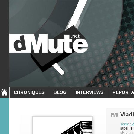
CHRONIQUES
BLOG
INTERVIEWS
REPORT
Vlad
sortie :
2
label :
H
style :
m