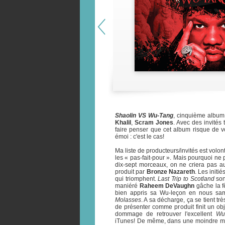
Shaolin VS Wu-Tang
, cinquième album
Khalil
,
Scram Jones
. Avec des invités
faire penser que cet album risque de vo
émoi : c'est le cas!
Ma liste de producteurs/invités est volon
les « pas-fait-pour ». Mais pourquoi ne p
dix-sept morceaux, on ne criera pas a
produit par
Bronze Nazareth
. Les init
qui triomphent.
Last Trip to Scotland
son
maniéré
Raheem DeVaughn
gâche la f
bien appris sa Wu-leçon en nous sa
Molasses
. A sa décharge, ça se tient t
de présenter comme produit finit un obj
dommage de retrouver l'excellent
Wu
iTunes! De même, dans une moindre me