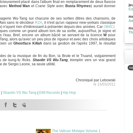
dicieusement placé dans l'album final en remplacement de deux fiascos
je
avec
Method Man
et
Crane Style
avec
Busta Rhymes
) aurait donner
Co
me
'imagerie Wu-Tang sur chacune de ses sorties (titres des chansons, de
Am
. Mais sans le décideur
RZA
, il n'est qu'un rappeur new-yorkais classique
x) n'ayant rien d'intéressant à présenter depuis des années. Car
OB4CL
ma
iques comme un grand album lors de sa sortie, aujourd'hui, je signe et
Th
ns l'eau. Bref, encore un album bâclé se servant de la licence
W
pour
Tang, alors qu'avec un peu plus de rigueur et avec des choix artistiques
 bien un
Ghostface Killah
dans sa gestion de l'après 1997, le résultat
des de la musique de fin du Bon, la Brute et le Truand, vulgairement
s de kung-fu flicks.
Shaolin VS Wu-Tang
, tremplin vers un vrai grand
 de Sergio Leone, sa seule utilité.
ne
Chroniqué par Lebowski
le 15/03/2011
n
|
Shaolin VS Wu-Tang
|
EMI Records
|
Hip Hop
The Vatican Mixtape Volume 1