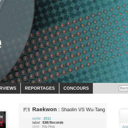
ERVIEWS
REPORTAGES
CONCOURS
Raekwon
: Shaolin VS Wu-Tang
sortie :
2011
label :
EMI Records
style :
Hip Hop
Act