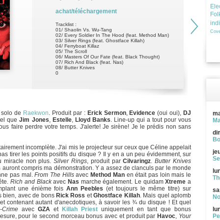
Ele
achat/téléchargement
Fol
ind
Tracklist :
01/ Shaolin Vs. Wu-Tang
Cove
02/ Every Soldier In The Hood (feat. Method Man)
03/ Silver Rings (feat. Ghostface Killah)
04/ Ferryboat Killaz
05/ The Scroll
06/ Masters Of Our Fate (feat. Black Thought)
07/ Rich And Black (feat. Nas)
08/ Butter Knives
0
 solo de
Raekwon
. Produit par :
Erick Sermon
,
Evidence
(oui oui),
DJ
ma
 tel que
Jim Jones
,
Estelle
,
Lloyd Banks
. Line-up qui a tout pour vous
Ma
us faire perdre votre temps. J'alerte! Je sirène! Je le prédis non sans
di
Bo
tairement incomplète. J'ai mis le projecteur sur ceux que Céline appelait
je
as tirer les points positifs du disque ? Il y en a un peu évidemment, sur
Se
u miracle non plus.
Silver Rings
, produit par
Cilvaringz
.
Butter Knives
iés auront compris ma démonstration. Y a assez de clanculs par le monde
lu
ne pas mal.
From The Hills
avec
Method Man
en était pas loin mais le
Th
ête.
Rich and Black
avec
Nas
marche également. Le quidam
Xtreme
a
mplant une énième fois
Ann Peebles
(et toujours le même titre) sur
sa
rès bien, avec de bons
Rick Ross
et
Ghostface Killah
. Mais quel aplomb
No
et contenant autant d'anecdotiques, à savoir les ¾ du disque ! Et quel
-Crime
avec
GZA
et
Killah Priest
uniquement en tant que bonus
lu
sure, pour le second morceau bonus avec et produit par
Havoc
,
Your
Pe