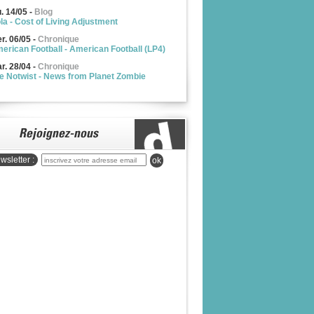
u. 14/05
-
Blog
la - Cost of Living Adjustment
r. 06/05
-
Chronique
erican Football - American Football (LP4)
r. 28/04
-
Chronique
e Notwist - News from Planet Zombie
wsletter :
ok