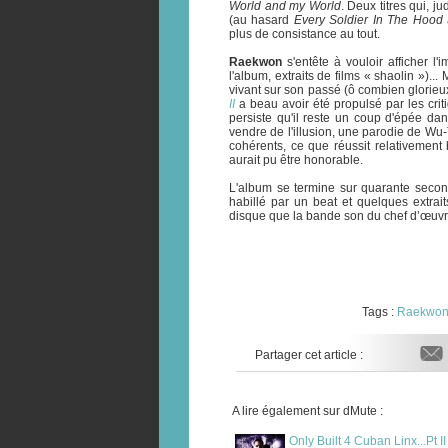
World and my World
. Deux titres qui,
ju
(au hasard
Every Soldier In The Hood
plus de consistance au tout.
Raekwon
s'entête à vouloir afficher l
l'album, extraits de films « shaolin »)..
vivant sur son passé (ô combien glorieu
II
a beau avoir été propulsé par les crit
persiste qu'il reste un coup d'épée da
vendre de l'illusion, une parodie de Wu-
cohérents, ce que réussit relativement
aurait pu être honorable.
L'album se termine sur quarante secon
habillé par un beat et quelques extrait
disque que la bande son du chef d’œuvre
Tags :
Raekwo
Partager cet article :
A lire également sur dMute :
Only Built 4 Cuban Linx...Pt II