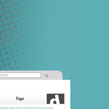
ualité
|
Indie-Rock
|
Playlists
|
Post-punk
|