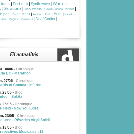
Warp
ctronic
|
Post-rock
|
Synth-wave
|
|
indie
Slowcore
k
|
|
|
|
Hilary Woods
Howlin Banana Records
Folk
ie-pop
|
Skee Mask
|
|
|
Ambient Folk
Kara-Lis
|
|
Deaf Center
|
rdale
Brìghde Chaimbeul
r. 30/06
-
Chronique
ria BC - Marathon
m. 07/06
-
Chronique
ards of Canada - Inferno
u. 28/05
-
Blog
efeel - Sol.Hz
n. 25/05
-
Chronique
e Field - Now You Exist
m. 23/05
-
Chronique
cturne - Rêveries Virgil Soleil
n. 18/05
-
Blog
rspectives Musicales #11