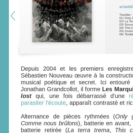
achat/t
Tracklist :
01/ Only 
02/ La Te
03/ Soun
04/ This C
05/ Comm
06/ Terrib
Depuis 2004 et les premiers enregistr
Sébastien Nouveau œuvre à la constructio
musical poétique et secret. Ici entour
Jonathan Grandcollot, il forme
Les Marqu
lost
qui, une fois débarrassé d'une
r
parasiter l'écoute
, apparaît contrasté et ri
Alternance de pièces rythmées (
Only 
Comme nous brûlons
), batterie en avant
batterie retirée (
La terra trema
,
This c