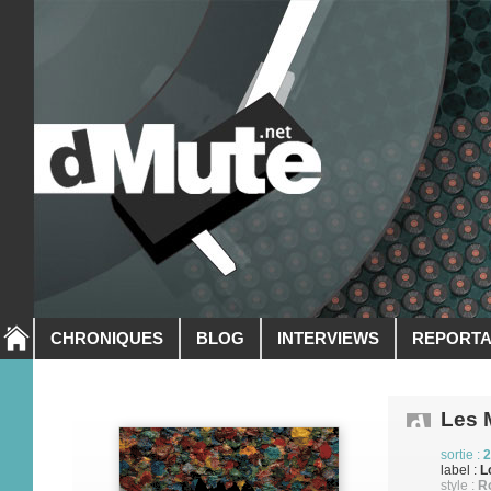
CHRONIQUES
BLOG
INTERVIEWS
REPORT
Les 
sortie :
2
label :
L
style :
Ro