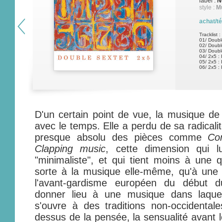
label :
N
style :
M
achat/t
Tracklist :
01/ Double
02/ Double
03/ Double
04/ 2x5 : 
05/ 2x5 : 
06/ 2x5 : I
D'un certain point de vue, la musique de 
avec le temps. Elle a perdu de sa radicali
presque absolu des pièces comme
Co
Clapping music
, cette dimension qui 
"minimaliste", et qui tient moins à une q
sorte à la musique elle-même, qu'à une 
l'avant-gardisme européen du début d
donner lieu à une musique dans laquel
s'ouvre à des traditions non-occidental
dessus de la pensée, la sensualité avant l