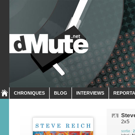
CHRONIQUES
BLOG
INTERVIEWS
REPORT
Stev
2x5
sortie :
2