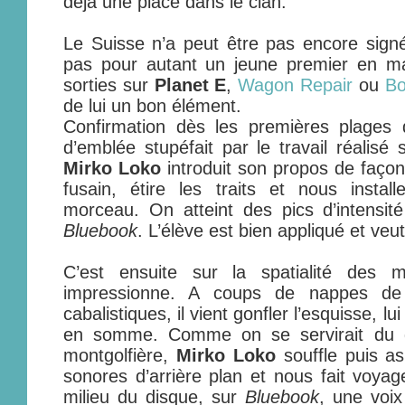
déjà une place dans le clan.
Le Suisse n’a peut être pas encore signé
pas pour autant un jeune premier en ma
sorties sur
Planet E
,
Wagon Repair
ou
Bo
de lui un bon élément.
Confirmation dès les premières plages
d’emblée stupéfait par le travail réalisé
Mirko Loko
introduit son propos de façon
fusain, étire les traits et nous instal
morceau. On atteint des pics d’intens
Bluebook
. L’élève est bien appliqué et veut
C’est ensuite sur la spatialité des 
impressionne. A coups de nappes de
cabalistiques, il vient gonfler l’esquisse, l
en somme. Comme on se servirait du g
montgolfière,
Mirko Loko
souffle puis a
sonores d’arrière plan et nous fait voyag
milieu du disque, sur
Bluebook
, une voi