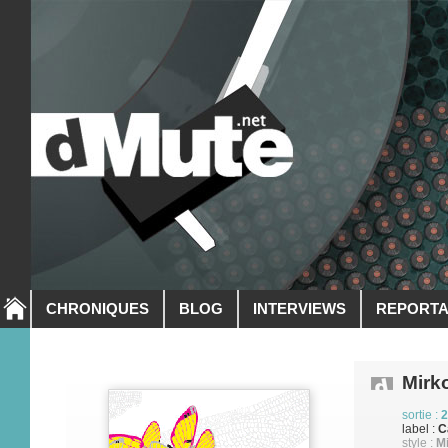
CHRONIQUES
BLOG
INTERVIEWS
REPORT
Mirk
sortie :
2
label :
C
style :
M