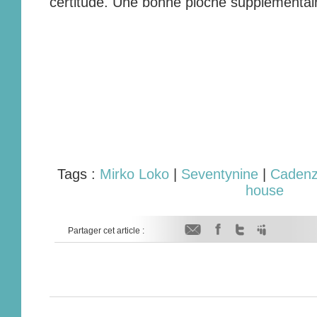
certitude. Une bonne pioche supplémenta
Tags :
Mirko Loko
|
Seventynine
|
Caden
house
Partager cet article :