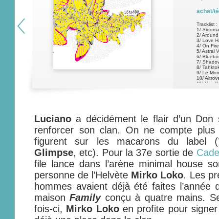
achat/t
Tracklist :
1/ Sidoni
2/ Around
3/ Love H
4/ On Fire
5/ Astral
6/ Bluebo
7/ Shado
8/ Tahkto
9/ Le Mon
10/ Altrov
11/ You 
Luciano
a décidément le flair d’un Don s
renforcer son clan. On ne compte plus 
figurent sur les macarons du label (
Glimpse
, etc). Pour la 37e sortie de
Cade
file lance dans l’arène minimal house s
personne de l’Helvète
Mirko Loko
. Les pr
hommes avaient déjà été faites l’année 
maison
Family
conçu à quatre mains. S
fois-ci,
Mirko Loko
en profite pour signer