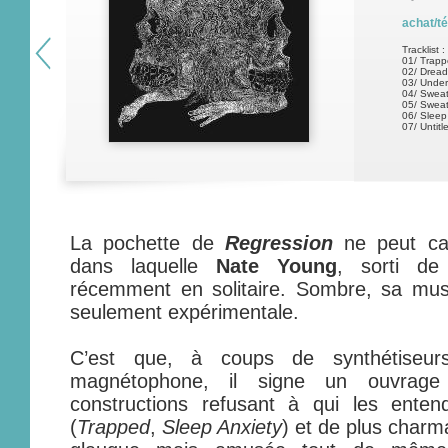
achat/t
Tracklist :
01/ Trap
02/ Dread
03/ Under
04/ Sweat
05/ Sweat
06/ Sleep
07/ Untitl
La pochette de
Regression
ne peut cac
dans laquelle
Nate Young
, sorti d
récemment en solitaire. Sombre, sa musi
seulement expérimentale.
C’est que, à coups de synthétiseur
magnétophone, il signe un ouvrage
constructions refusant à qui les entend
(
Trapped
,
Sleep Anxiety
) et de plus charm