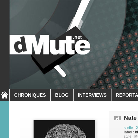
CHRONIQUES
BLOG
INTERVIEWS
REPORT
Nate
sortie :
2
label :
I
style :
M