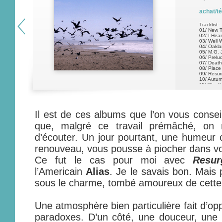
achat/t
Tracklist :
01/ New 
02/ I Hea
03/ Well 
04/ Oakla
05/ M.G. 
06/ Prelu
07/ Deat
08/ Place
09/ Resu
10/ Autu
11/ Weath
Il est de ces albums que l’on vous conseil
que, malgré ce travail prémâché, on
d’écouter. Un jour pourtant, une humeur
renouveau, vous pousse à piocher dans vot
Ce fut le cas pour moi avec
Resu
l’Americain
Alias
. Je le savais bon. Mais
sous le charme, tombé amoureux de cett
Une atmosphère bien particulière fait d’op
paradoxes. D’un côté, une douceur, une 