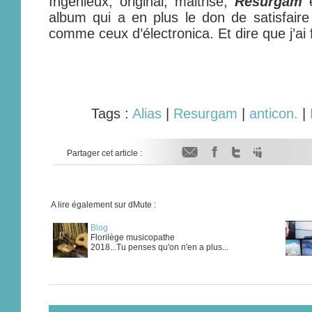
Ingénieux, original, maitrisé,
Resurgam
e
album qui a en plus le don de satisfair
comme ceux d’électronica. Et dire que j’ai f
Tags :
Alias
|
Resurgam
|
anticon.
|
Partager cet article :
A lire également sur dMute :
Blog
Florilège musicopathe
2018...Tu penses qu'on n'en a plus...