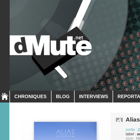
CHRONIQUES
BLOG
INTERVIEWS
REPORT
Alias
sortie :
2
label :
a
style :
Hi