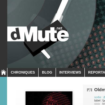
CHRONIQUES
BLOG
INTERVIEWS
REPORT
Old
sortie :
2
label :
L
style :
M