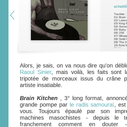
achat/t
Tracklist :
01/ Brain 
02/ Liste
03/ King 
04/ Stone 
05/ Baby 
06/ 256
07/ Whal
08/ Solid 
09/ The I
10/ Ants
11/ Huge
12/ Brain
13/ Bleed
14/ Bad
Alors, je sais, on va nous dire qu'on déb
Raoul Sinier
, mais voilà, les faits sont 
tripotée de morceaux issus du crâne p
artiste insatiable.
Brain Kitchen
, 3° long format, annoncé
grande pompe par
le radis samouraï
, es
vous. Toujours épaulé par son impr
machines masochistes - depuis le te
franchement comment en douter