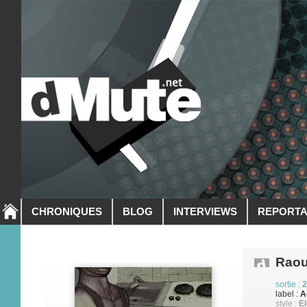
CHRONIQUES
BLOG
INTERVIEWS
REPORT
Raou
sortie :
2
label :
A
style :
El