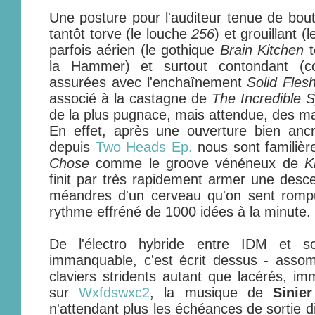
Une posture pour l'auditeur tenue de bout
tantôt torve (le louche
256
) et grouillant 
parfois aérien (le gothique
Brain Kitchen
t
la Hammer) et surtout contondant (c
assurées avec l'enchaînement
Solid Fles
associé à la castagne de
The Incredible S
de la plus pugnace, mais attendue, des m
En effet, après une ouverture bien ancr
depuis
Two Heads Ep.
nous sont familièr
Chose
comme le groove vénéneux de
K
finit par très rapidement armer une desce
méandres d'un cerveau qu'on sent rompu 
rythme effréné de 1000 idées à la minute.
De l'électro hybride entre IDM et so
immanquable, c'est écrit dessus - assom
claviers stridents autant que lacérés, im
sur
Wxfdswxc2
, la musique de
Sinier
n'attendant plus les échéances de sortie 