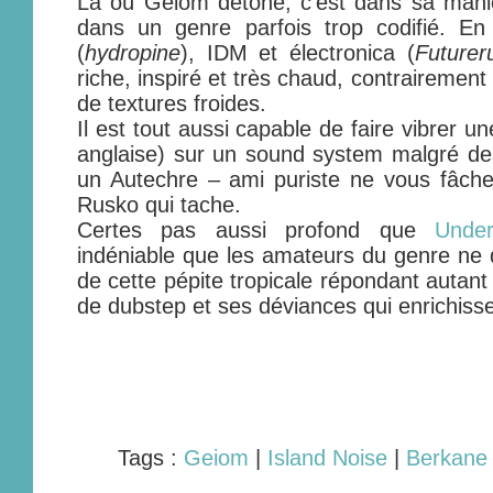
Là où Geiom détone, c’est dans sa mani
dans un genre parfois trop codifié. E
(
hydropine
), IDM et électronica (
Futureru
riche, inspiré et très chaud, contrairemen
de textures froides.
Il est tout aussi capable de faire vibrer 
anglaise) sur un sound system malgré de
un Autechre – ami puriste ne vous fâche
Rusko qui tache.
Certes pas aussi profond que
Under
indéniable que les amateurs du genre ne 
de cette pépite tropicale répondant autant
de dubstep et ses déviances qui enrichissen
Tags :
Geiom
|
Island Noise
|
Berkane 