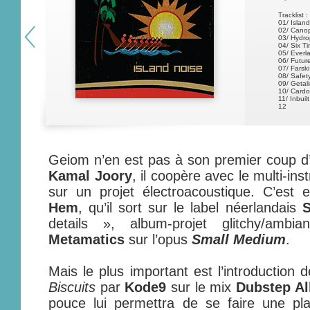
Tracklist :
01/ Islan
02/ Canop
03/ Hydro
04/ Six T
05/ Everla
06/ Future
07/ Farski
08/ Safet
09/ Getal
10/ Card
11/ Inbuil
12
Geiom n’en est pas à son premier coup d
Kamal Joory
, il coopère avec le multi-i
sur un projet électroacoustique. C’est 
Hem
, qu’il sort sur le label néerlandais
S
details », album-projet glitchy/ambi
Metamatics
sur l’opus
Small Medium
.
Mais le plus important est l’introductio
Biscuits
par
Kode9
sur le mix
Dubstep All
pouce lui permettra de se faire une p