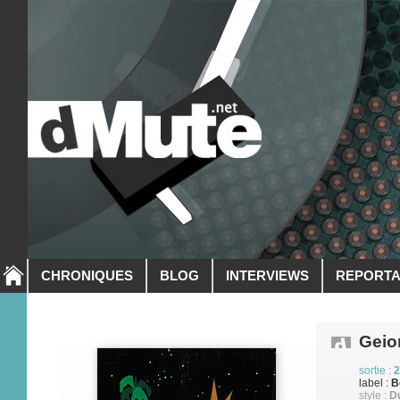
CHRONIQUES
BLOG
INTERVIEWS
REPORT
Gei
sortie :
2
label :
B
style :
D