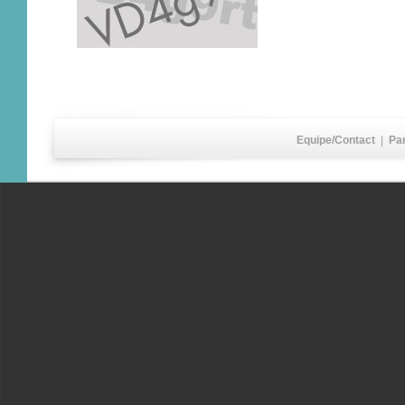
Equipe/Contact
|
Pa