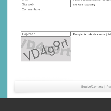
Site web (facultatif)
Recopier le code ci-dessous (obli
Equipe/Contact
|
Pa