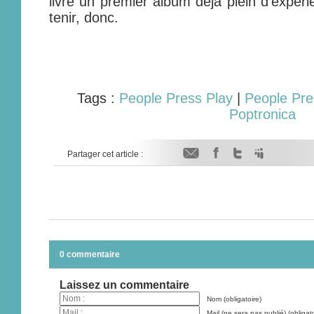
livre un premier album déjà plein d’expér
tenir, donc.
Tags :
People Press Play
|
People Pre
Poptronica
Partager cet article :
0 commentaire
Laissez un commentaire
Nom (obligatoire)
Mail (ne sera pas publié) (obligato