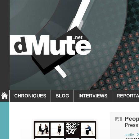
CHRONIQUES
BLOG
INTERVIEWS
REPORT
Peop
Press
sortie :
2