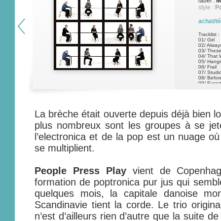
label :
M
style :
P
achat/t
Tracklist :
01/ Girl
02/ Alwa
03/ Thes
04/ That 
05/ Hang
06/ Frail
07/ Studi
08/ Befor
09/ Every
10/ Stop
La brèche était ouverte depuis déjà bien 
plus nombreux sont les groupes à se jet
l’electronica et de la pop est un nuage où
se multiplient.
People Press Play
vient de Copenha
formation de poptronica pur jus qui sembl
quelques mois, la capitale danoise mon
Scandinavie tient la corde. Le trio origin
n’est d’ailleurs rien d’autre que la suite d