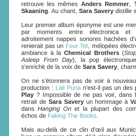
retrouve les mêmes
Anders Remmer
,
Skaaning
. Au chant,
Sara Savery
distille
Leur premier album éponyme est une merv
par moments entre electronica et 
adroitement nappes sonores hachées d’a
renierait pas un
Four Tet
, mélopées électr
ambiance à la
Chemical Brothers
(
Sto
Asleep From Day
), la pop électroniq
s’enrichit de la voix de
Sara Savery
, charm
On ne s’étonnera pas de voir à nouveau
production :
Lali Puna
n’est-il pas un des
Play
? Impossible de ne pas voir, dans l
retrait de
Sara Savery
un hommage à
Va
dans
Hanging On
et la plupart des com
échos de
Faking The Books
.
Mais au-delà de ce clin d’œil aux Muni