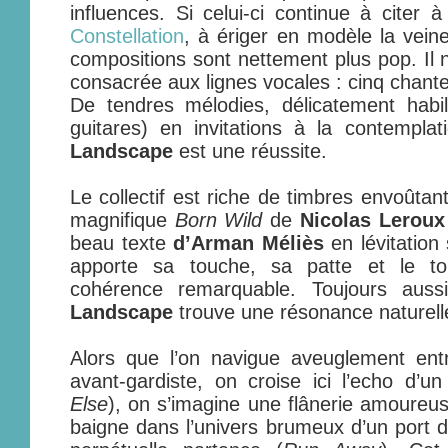
influences. Si celui-ci continue à citer à
Constellation
, à ériger en modèle la vein
compositions sont nettement plus pop. Il n’
consacrée aux lignes vocales : cinq chante
De tendres mélodies, délicatement habil
guitares) en invitations à la contempla
Landscape
est une réussite.
Le collectif est riche de timbres envoûtants
magnifique
Born Wild
de
Nicolas Leroux
beau texte
d’Arman Méliès
en lévitatio
apporte sa touche, sa patte et le to
cohérence remarquable. Toujours auss
Landscape
trouve une résonance naturell
Alors que l’on navigue aveuglement entr
avant-gardiste, on croise ici l’echo d’u
Else
), on s’imagine une flânerie amoureus
baigne dans l’univers brumeux d’un port d