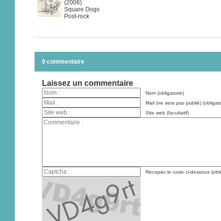
(2006)
Square Dogs
Post-rock
0 commentaire
Laissez un commentaire
Nom (obligatoire)
Mail (ne sera pas publié) (obligato
Site web (facultatif)
Recopier le code ci-dessous (obli