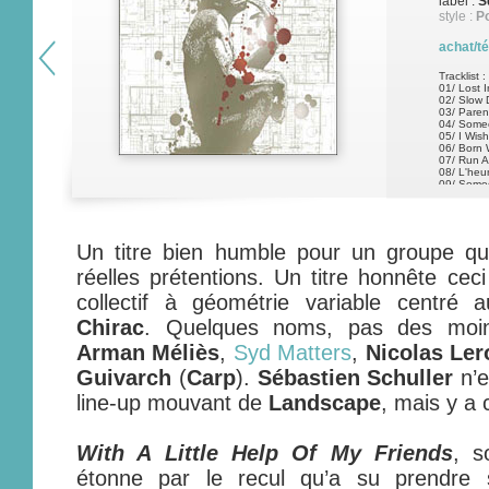
label :
S
style :
Po
achat/t
Tracklist :
01/ Lost I
02/ Slow
03/ Pare
04/ Some
05/ I Wish
06/ Born 
07/ Run 
08/ L'heu
09/ Some
Un titre bien humble pour un groupe qui
réelles prétentions. Un titre honnête ceci
collectif à géométrie variable centré
Chirac
. Quelques noms, pas des moind
Arman Méliès
,
Syd Matters
,
Nicolas Ler
Guivarch
(
Carp
).
Sébastien Schuller
n’e
line-up mouvant de
Landscape
, mais y a 
With A Little Help Of My Friends
, s
étonne par le recul qu’a su prendre