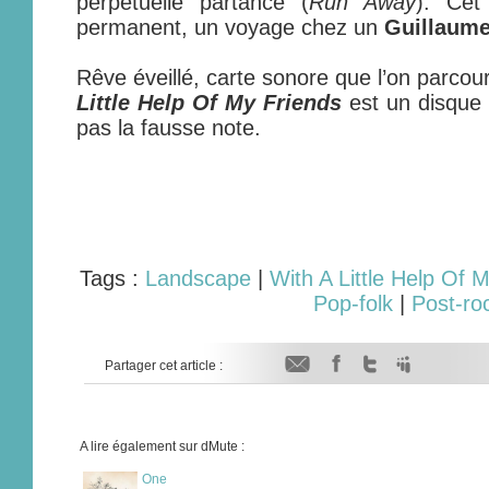
perpétuelle partance (
Run Away
). Cet
permanent, un voyage chez un
Guillaume
Rêve éveillé, carte sonore que l’on parcou
Little Help Of My Friends
est un disque 
pas la fausse note.
Tags :
Landscape
|
With A Little Help Of 
Pop-folk
|
Post-ro
Partager cet article :
A lire également sur dMute :
One