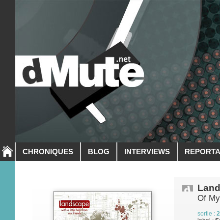
CHRONIQUES
BLOG
INTERVIEWS
REPORT
Land
Of My
sortie :
2