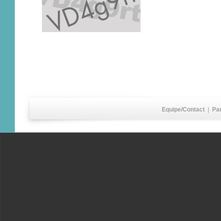
Equipe/Contact
|
Pa