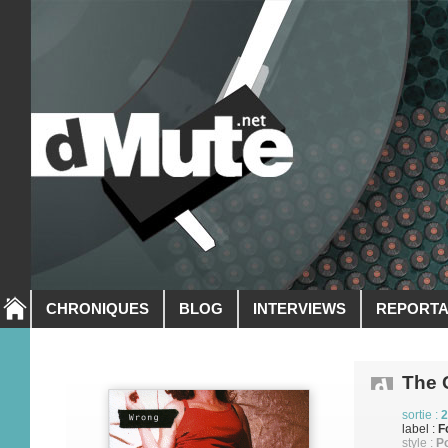
CHRONIQUES
BLOG
INTERVIEWS
REPORT
The 
sortie :
2
label :
F
style :
P