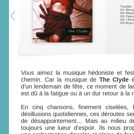
Tracklist :
01/ Wron
02/ Watc
03/ Calico
04/ I Sho
05/ Boys 
Vous aimez la musique hédoniste et fes
chemin. Car la musique de
The Clyde
é
d’un lendemain de fête, ce moment de lang
est dû à la fatigue ou à un dur retour à la r
En cinq chansons, finement ciselées,
désillusions quotidiennes, ces déroutes s
de désappointement... Mais au milieu de
toujours une lueur d'espoir. Ils nous pro