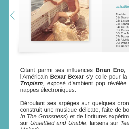
achat/t
Tracklist :
01/ Sweet
02/ Liste
03/ Teari
04/ Oil T
05/ Cotto
06/ The 
07/ Patte
08/ A Litt
09/ Wind
10/ Unset
Citant parmi ses influences
Brian Eno
,
l’Américain
Bexar Bexar
s’y colle pour la
Tropism
, exposé d’ambient pop révélée 
nappes électroniques.
Déroulant ses arpèges sur quelques dron
construit une musique délicate, faite de b
In The Grossness
) et de fioritures expéri
sur
Unsettled and Unable
, larsens sur
Tea