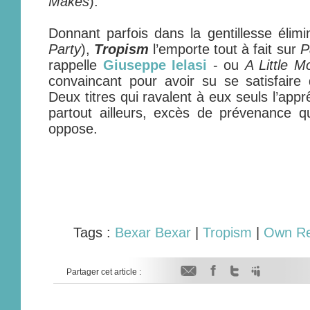
Makes
).
Donnant parfois dans la gentillesse élimin
Party
),
Tropism
l’emporte tout à fait sur
P
rappelle
Giuseppe Ielasi
- ou
A Little 
convaincant pour avoir su se satisfaire d
Deux titres qui ravalent à eux seuls l’ap
partout ailleurs, excès de prévenance qu
oppose.
Tags :
Bexar Bexar
|
Tropism
|
Own Re
Partager cet article :