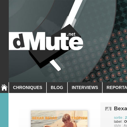
CHRONIQUES
BLOG
INTERVIEWS
REPORT
Bexa
sortie :
2
label :
O
style :
A