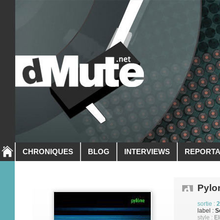
CHRONIQUES
BLOG
INTERVIEWS
REPORT
Pylo
sortie :
2
label :
S
style :
El