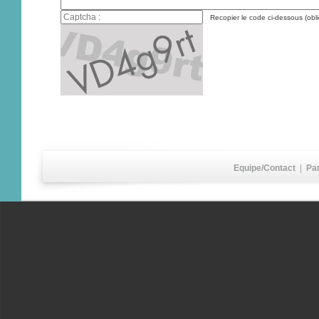
Recopier le code ci-dessous (obli
Equipe/Contact
|
Pa