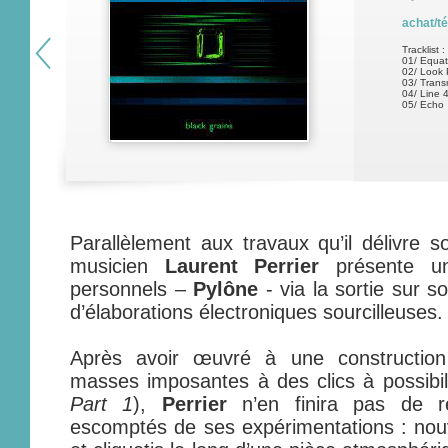
achat/t
Tracklist :
01/ Equat
02/ Look 
03/ Trans
04/ Line 
05/ Echo
Parallèlement aux travaux qu’il délivre
musicien
Laurent Perrier
présente un
personnels –
Pylône
- via la sortie sur s
d’élaborations électroniques sourcilleuses.
Après avoir œuvré à une construction
masses imposantes à des clics à possibil
Part 1
),
Perrier
n’en finira pas de red
escomptés de ses expérimentations : nou