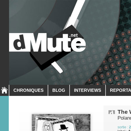
CHRONIQUES
BLOG
INTERVIEWS
REPORT
The 
Polan
sortie :
2