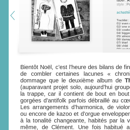
label :
A
style :
Po
achat/t
Tracklist :
01/ even 
02/ one o
03/ cowbo
04/ bigge
05/ almos
06/ dama
07/ thief
08/ child
09/ youhou
10/ mond
11/ mosqu
12/ bois d
13/ get o
14/ even
Bientôt Noël, c’est l’heure des bilans de 
15/ whe
de combler certaines lacunes « chroni
dommage que le deuxième album de
T
(auparavant projet solo, aujourd’hui group
la trappe, car il contient de bout en bout
gorgées d’antifolk parfois débraillé au c
Les arrangements d’harmonica, de violon
ou encore de kazoo et d’orgue enveloppe
à la tonalité changeante, habités par la v
même, de Clément. Une fois habitué a