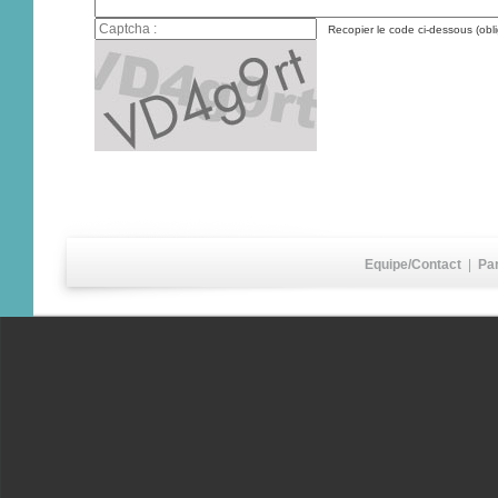
Recopier le code ci-dessous (obli
Equipe/Contact
|
Pa