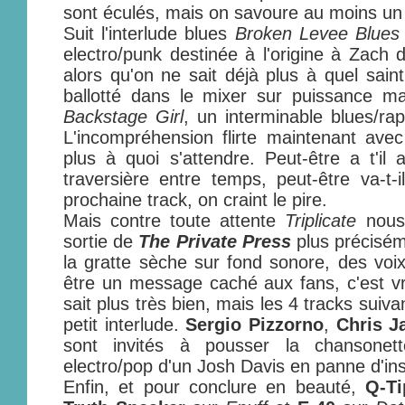
sont éculés, mais on savoure au moins un 
Suit l'interlude blues
Broken Levee Blues
electro/punk destinée à l'origine à Zach
alors qu'on ne sait déjà plus à quel sain
ballotté dans le mixer sur puissance m
Backstage Girl
, un interminable blues/r
L'incompréhension flirte maintenant avec
plus à quoi s'attendre. Peut-être a t'il 
traversière entre temps, peut-être va-t-i
prochaine track, on craint le pire.
Mais contre toute attente
Triplicate
nous 
sortie de
The Private Press
plus précisém
la gratte sèche sur fond sonore, des voix
être un message caché aux fans, c'est vr
sait plus très bien, mais les 4 tracks suiv
petit interlude.
Sergio Pizzorno
,
Chris 
sont invités à pousser la chansonett
electro/pop d'un Josh Davis en panne d'ins
Enfin, et pour conclure en beauté,
Q-Ti