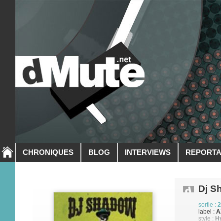
CHRONIQUES
BLOG
INTERVIEWS
REPORT
Dj S
sortie :
2
label :
A
style :
Hy