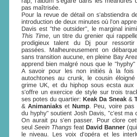
rap, l'album s'égare dans les méandres d
pas maîtrisée.
Pour la revue de détail on s'abstiendra de
introduction de deux minutes où l'on app
Davis est "the outsider", le marginal inim
This Time
, un titre du grenier qui rappel
prodigieux talent du Dj pour ressorti
passées. Malheureusement on débarque 
sans transition aucune, en pleine Bay Are
apprend bien malgré nous que le "hyphy" e
A savoir pour les non initiés à la fois 
autochtones au crunk, le cousin éloigné
grime UK, et du hiphop sous ecsta aux l
s'offre un exercice de style sur trois trac
ses potes du quartier:
Keak Da Sneak
&
&
Animaniaks
et
Nump
. Peu, voire pas d
du hyphy" soutient Josh Davis, "c'est ma 
On aurait pu s'en passer. Pour clore cet
seul
Seein Thangs
feat
David Banner
(qui
le niveau. Les voix d'opéra et les inte