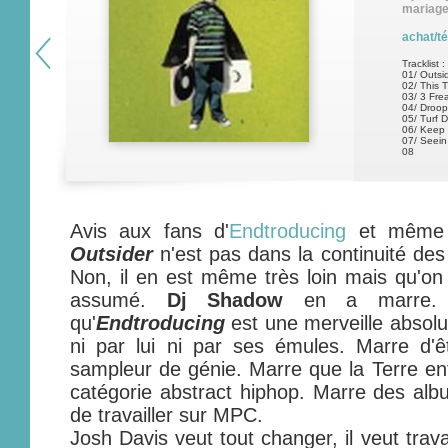
mariag
achat/t
Tracklist :
01/ Outsid
02/ This 
03/ 3 Fre
04/ Droop
05/ Turf 
06/ Keep 
07/ Seein
08
Avis aux fans d'
Endtroducing
et même
Outsider
n'est pas dans la continuité de
Non, il en est même très loin mais qu'on 
assumé.
Dj Shadow
en a marre. M
qu'
Endtroducing
est une merveille absolu
ni par lui ni par ses émules. Marre d
sampleur de génie. Marre que la Terre enti
catégorie abstract hiphop. Marre des al
de travailler sur MPC.
Josh Davis veut tout changer, il veut travai