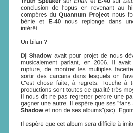
Truth Speaker
sur
Enuff
et
E-40
sur
Dat
conclusion de l'opus en revenant au h
compères du
Quannum Project
nous fon
bénie et
E-40
nous replonge dans un
intérêt...
Un bilan ?
Dj Shadow
avait pour projet de nous dévo
musicalement parlant, en 2006. Il avait 
rupture, de montrer les multiples facett
sortir des carcans dans lesquels on l'ava
C'est chose faite, à regrets. Touche à 
productions sont toutes de qualité très m
Il nous dit ne pas regretter perdre une pa
gagner une autre. Il espère que ses "fans 
Shadow
et non de ses albums"(sic). Egotr
Il espère que cet album sera difficile à imi