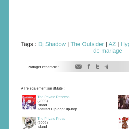
Tags :
Dj Shadow
|
The Outsider
|
AZ
|
Hy
de mariage
Partager cet article :
A lire également sur dMute :
The Private Repress
(2003)
Island
Abstract Hip-hop/Hip-hop
The Private Press
(2002)
Island