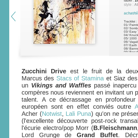
label :
2
style :
Ab
achat/t
Tracklist :
01/ Paint
02/ Sombr
03/ Easy T
04/ Knuc
05/ 1000 
06/ Vaga
07/ Earth
08/ Bann
09/ Bona
Zucchini Drive
est le fruit de la deux
Marcus des
Stacs of Stamina
et Siaz de
un
Vikings and Waffles
passé inapercu i
compères nous reviennent en invitant un p
talent. A ce décrassage en profondeur
européen sont en effet conviés outre
A
Acher (
Notwist
,
Lali Puna
) qu'on ne prése
(l'excellente découverte post-rock trans
l'écurie electro/pop Morr (
B.Fleischmann
Lord Grunge de
Grand Buffet
. Déc