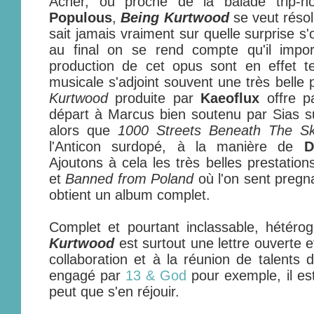
Acher, ou proche de la balade trip-h
Populous
,
Being Kurtwood
se veut réso
sait jamais vraiment sur quelle surprise s'o
au final on se rend compte qu'il impo
production de cet opus sont en effet tell
musicale s'adjoint souvent une très belle 
Kurtwood
produite par
Kaeoflux
offre p
départ à Marcus bien soutenu par Sias su
alors que
1000 Streets Beneath The S
l'Anticon surdopé, à la manière de
D
Ajoutons à cela les très belles prestatio
et
Banned from Poland
où l'on sent pregna
obtient un album complet.
Complet et pourtant inclassable, hétéro
Kurtwood
est surtout une lettre ouverte e
collaboration et à la réunion de talents d
engagé par
13 & God
pour exemple, il es
peut que s'en réjouir.