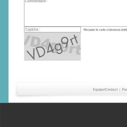
Recopier le code ci-dessous (obli
Equipe/Contact
|
Pa