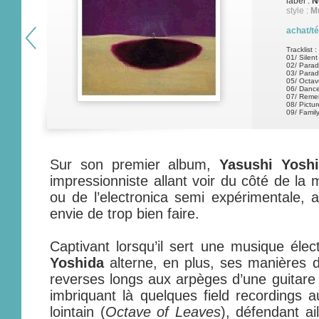
label :
N
style :
Mu
achat/t
Tracklist :
01/ Silent
02/ Parad
03/ Parad
05/ Octav
06/ Danc
07/ Reme
08/ Pictur
09/ Famil
Sur son premier album,
Yasushi Yosh
impressionniste allant voir du côté de la 
ou de l’electronica semi expérimentale, a
envie de trop bien faire.
Captivant lorsqu’il sert une musique élec
Yoshida
alterne, en plus, ses manières d
reverses longs aux arpèges d’une guitare 
imbriquant là quelques field recordings a
lointain (
Octave of Leaves
), défendant ail