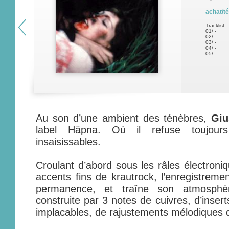
achat/t
Tracklist :
01/ -
02/ -
03/ -
04/ -
05/ -
Au son d’une ambient des ténèbres,
Giu
label Häpna. Où il refuse toujours 
insaisissables.
Croulant d’abord sous les râles électroniq
accents fins de krautrock, l’enregistreme
permanence, et traîne son atmosphè
construite par 3 notes de cuivres, d’inser
implacables, de rajustements mélodiques d