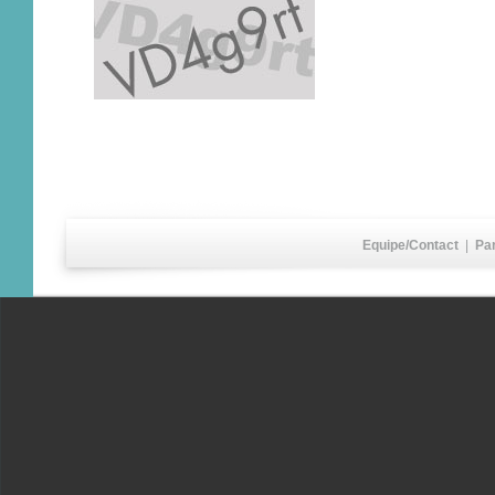
Equipe/Contact
|
Pa