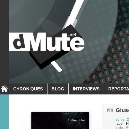
CHRONIQUES
BLOG
INTERVIEWS
REPORT
Gius
sortie :
2
label :
H
style :
M