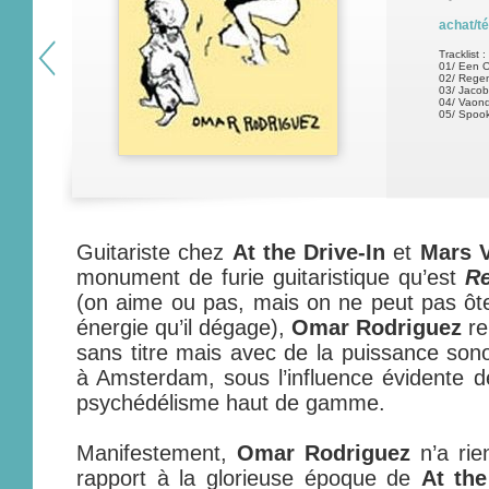
achat/t
Tracklist :
01/ Een 
02/ Regen
03/ Jaco
04/ Vaond
05/ Spook
Guitariste chez
At the Drive-In
et
Mars V
monument de furie guitaristique qu’est
Re
(on aime ou pas, mais on ne peut pas ôter
énergie qu’il dégage),
Omar Rodriguez
re
sans titre mais avec de la puissance sono
à Amsterdam, sous l’influence évidente 
psychédélisme haut de gamme.
Manifestement,
Omar Rodriguez
n’a rie
rapport à la glorieuse époque de
At the