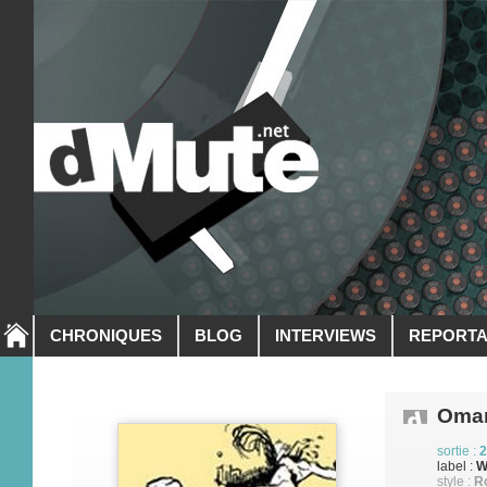
CHRONIQUES
BLOG
INTERVIEWS
REPORT
Omar
sortie :
2
label :
W
style :
R