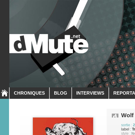
CHRONIQUES
BLOG
INTERVIEWS
REPORT
Wolf
sortie :
2
label :
T
style :
No