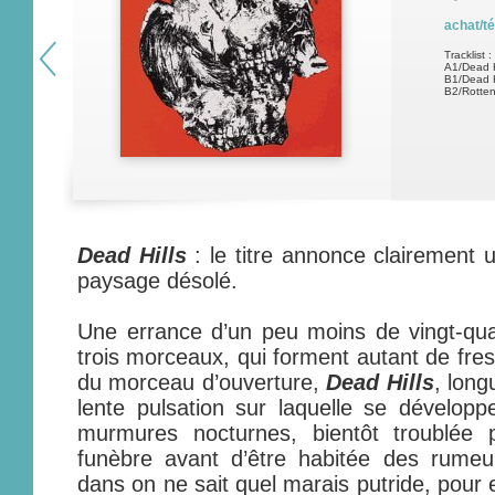
achat/t
Tracklist :
A1/Dead H
B1/Dead H
B2/Rotten
Dead Hills
: le titre annonce clairement
paysage désolé.
Une errance d’un peu moins de vingt-qu
trois morceaux, qui forment autant de fre
du morceau d’ouverture,
Dead Hills
, lon
lente pulsation sur laquelle se développe
murmures nocturnes, bientôt troublée 
funèbre avant d’être habitée des rumeu
dans on ne sait quel marais putride, pour 