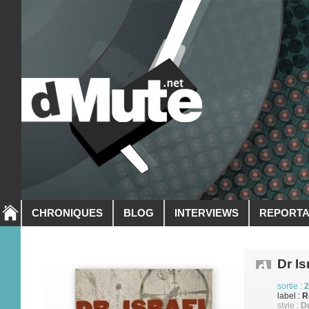
CHRONIQUES
BLOG
INTERVIEWS
REPORT
Dr Is
sortie :
2
label :
R
style :
Du