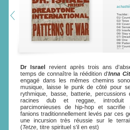
achat/t
Tracklist :
01/ Count
02/ Tetze
03/ Cove
04/ Sensi
05/ Inter
06/ Stay 
07/ Dread
08/ One
09/ Patte
10/ Count
11/ Occup
12/ Dub w
13
Dr Israel
revient après trois ans d’abs
temps de connaître la réédition d’
Inna Ci
engagé dans les mêmes chemins son
musique, laisse le punk de côté pour se
rythmique, basse, batterie, percussions 
racines dub et reggae, introduit
parcimonieuses de hip-hop et sacrifie
fanions traditionnellement levés par ces 
une incursion très réussie sur le terra
(
Tetze
, titre spirituel s’il en est)