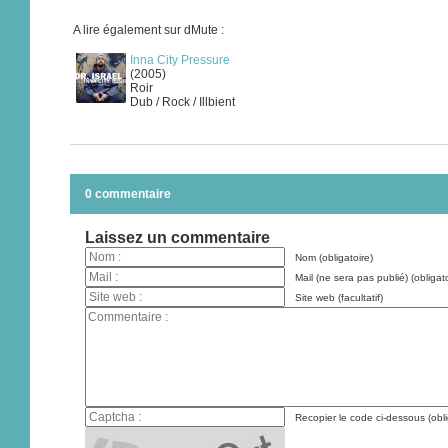
A lire également sur dMute :
Inna City Pressure
(2005)
Roir
Dub / Rock / Illbient
0 commentaire
Laissez un commentaire
Nom (obligatoire)
Mail (ne sera pas publié) (obligato
Site web (facultatif)
Recopier le code ci-dessous (obli