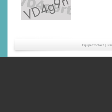
Equipe/Contact
|
Pa