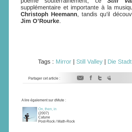
poème souterrainement, ce
Still Va
supplémentaire et importante à la musiq
Christoph Heemann
, tandis qu’il déco
Jim O’Rourke
.
Tags :
Mirror
|
Still Valley
|
Die Stad
Partager cet article :
A lire également sur dMute :
On, then, in
(2007)
Catune
Post-Rock / Math-Rock