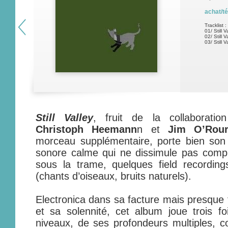
achat/t
Tracklist :
01/ Still 
02/ Still 
03/ Still 
Still Valley
, fruit de la collaborati
Christoph Heemann
n et
Jim O’Rour
morceau supplémentaire, porte bien so
sonore calme qui ne dissimule pas comp
sous la trame, quelques field recording
(chants d’oiseaux, bruits naturels).
Electronica dans sa facture mais presque
et sa solennité, cet album joue trois f
niveaux, de ses profondeurs multiples, 