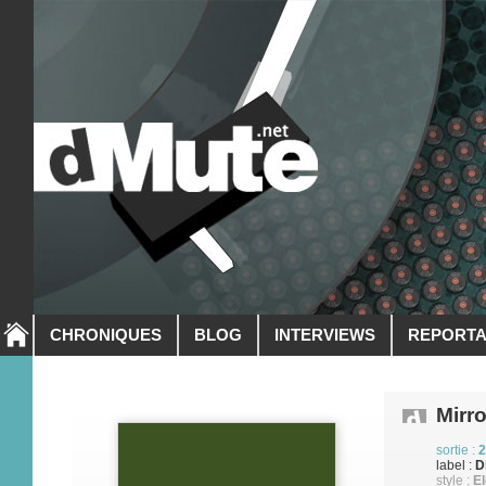
CHRONIQUES
BLOG
INTERVIEWS
REPORT
Mirro
sortie :
2
label :
D
style :
El