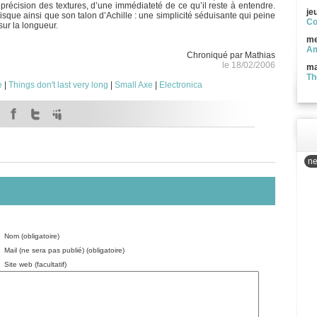
 précision des textures, d’une immédiateté de ce qu’il reste à entendre.
je
disque ainsi que son talon d’Achille : une simplicité séduisante qui peine
Co
sur la longueur.
me
Am
Chroniqué par Mathias
le 18/02/2006
ma
Th
e
|
Things don't last very long
|
Small Axe
|
Electronica
ne
Nom (obligatoire)
Mail (ne sera pas publié) (obligatoire)
Site web (facultatif)