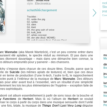
label :
Small Axe
roc
style :
Electronica
Sl
achat/téléchargement
po
Cove
Tracklist :
01. rattle the pig
02. rydike
03. silek
04. klatt
05. the grey ash of voice
06. kulk_limit
07. white concept
08. der alte (feat. MOWE)
09. soft & sweet (feat. Column One)
10. professional music today
11. huley
12. gurkensteiger
arc Wannabe
(aka Marek Wantzéck), c’est un peu comme entrer dans
ma
 auraient été aplaties, le spectre réduit au minimum. Et pas dans une
Ma
hoses étonnent davantage – mais dans une démarche bien connue, la
 des détours empruntés pour y parvenir – des chansons.
di
Bo
atchy s’impose dans chacun de ces douze titres. Ensuite, parce que la
lle de
Suicide
(les mêmes aplats de textures) et, bien que ces deux
je
 en terme de production (l’une hi-tech, l’autre lo-fi), le rapprochement
Se
spectre punk à l’intérieur de la musique de
Marc Wannabe
. Des détours
s pour aller avant tout à l’essentiel, vers un résultat d’une simplicité
lu
lemment les lois les plus élémentaires de l’hygiène – exception faite de
Th
nes sophistiqués.
sa
aboré cet album essentiellement à partir de sons issus de la bouche et
No
ly Functions
de
Herbert
. Mais là où l’album de
Herbert
se voulait
lu
anser le corps à partir du corps dans une musique sensuelle dont l’unité
Pe
r une fois, totale, la musique de
Things Don’t Last Very Long
déguise