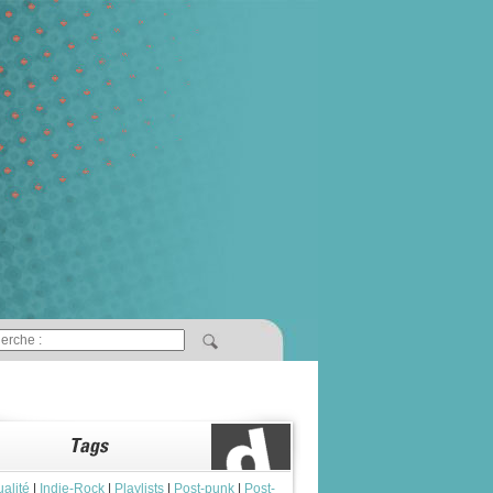
ualité
|
Indie-Rock
|
Playlists
|
Post-punk
|
Post-