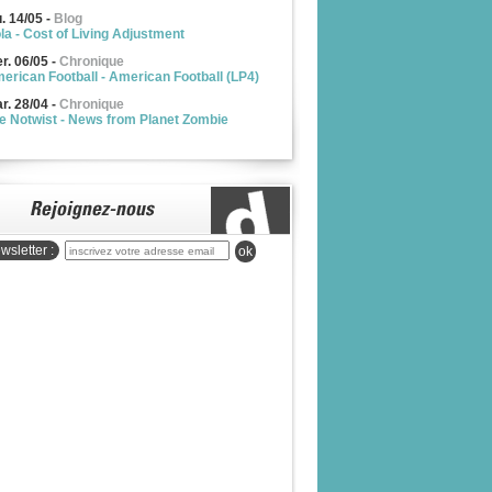
u. 14/05
-
Blog
la - Cost of Living Adjustment
r. 06/05
-
Chronique
erican Football - American Football (LP4)
r. 28/04
-
Chronique
e Notwist - News from Planet Zombie
wsletter :
ok