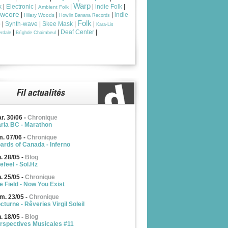
Warp
k
|
Electronic
|
|
|
indie Folk
|
Ambient Folk
owcore
|
|
|
indie-
Hilary Woods
Howlin Banana Records
Folk
p
|
Synth-wave
|
Skee Mask
|
|
Kara-Lis
|
|
Deaf Center
|
rdale
Brìghde Chaimbeul
r. 30/06
-
Chronique
ria BC - Marathon
m. 07/06
-
Chronique
ards of Canada - Inferno
u. 28/05
-
Blog
efeel - Sol.Hz
n. 25/05
-
Chronique
e Field - Now You Exist
m. 23/05
-
Chronique
cturne - Rêveries Virgil Soleil
n. 18/05
-
Blog
rspectives Musicales #11