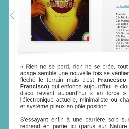
achat/t
Tracklist :
01/ Big L
02/ Malin
03/ Disco
04/ Moon 
05/ Filmis
06/ Hous
07/ Fits
08/ Expl
09/ 80 Vo
10/ Ultimo
11/ Soul 
« Rien ne se perd, rien ne se crée, tout 
adage semble une nouvelle fois se vérifie
fléché le terrain mais c’est
Francesco 
Francisco
) qui enfonce aujourd’hui le clou
disco revient aujourd’hui « en force »,
l’électronique actuelle, minimaliste ou ch
et système pileux en pôle position.
S’essayant enfin à une carrière solo su
reprend en partie ici (parus sur Natur