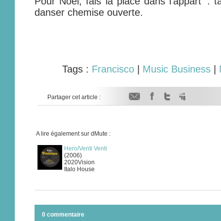
Pour Noël, fais la place dans l’appart’ : 
danser chemise ouverte.
Tags :
Francisco
|
Music Business
|
Partager cet article :
A lire également sur dMute :
Hero/Venti Venti
(2006)
2020Vision
Italo House
0 commentaire