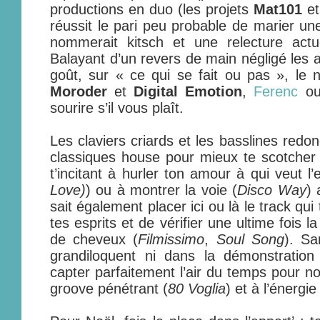
productions en duo (les projets
Mat101
e
réussit le pari peu probable de marier 
nommerait kitsch et une relecture act
Balayant d’un revers de main négligé les a
goût, sur « ce qui se fait ou pas », le no
Moroder
et
Digital Emotion
,
Ferenc
o
sourire s’il vous plaît.
Les claviers criards et les basslines red
classiques house pour mieux te scotcher su
t’incitant à hurler ton amour à qui veut l’
Love)
) ou à montrer la voie (
Disco Way
) 
sait également placer ici ou là le track qu
tes esprits et de vérifier une ultime fois
de cheveux (
Filmissimo
,
Soul Song
). Sa
grandiloquent ni dans la démonstration
capter parfaitement l’air du temps pour no
groove pénétrant (
80 Voglia
) et à l’énergi