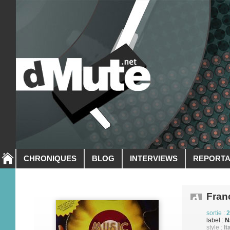
CHRONIQUES
BLOG
INTERVIEWS
REPORT
Fran
sortie :
2
label :
N
style :
It