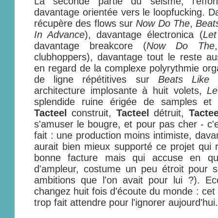
La seconde partie du séisme, l'effon
davantage orientée vers le loopfucking. D
récupère des flows sur
Now Do The
,
Beat
In Advance
), davantage électronica (
Le
davantage breakcore (
Now Do The
clubhoppers), davantage tout le reste au
en regard de la complexe polyrythmie orga
de ligne répétitives sur
Beats Like 
architecture implosante à huit volets,
Le
splendide ruine érigée de samples et
Tacteel
construit,
Tacteel
détruit,
Tactee
s'amuser le bougre, et pour pas cher - c'
fait : une production moins intimiste, dav
aurait bien mieux supporté ce projet qui 
bonne facture mais qui accuse en que
d'ampleur, costume un peu étroit pour s
ambitions que l'on avait pour lui ?). E
changez huit fois d'écoute du monde : cet
trop fait attendre pour l'ignorer aujourd'hui.