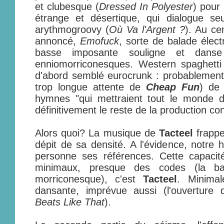
et clubesque (
Dressed In Polyester
) pour
étrange et désertique, qui dialogue s
arythmogroovy (
Où Va l'Argent ?
). Au ce
annoncé,
Emofuck
, sorte de balade élec
basse imposante souligne et danse
enniomorriconesques. Western spaghetti 
d'abord semblé eurocrunk : probablement 
trop longue attente de
Cheap Fun
) de
hymnes "qui mettraient tout le monde d'
définitivement le reste de la production c
Alors quoi? La musique de
Tacteel
frappe
dépit de sa densité. A l'évidence, notr
personne ses références. Cette capacité
minimaux, presque des codes (la b
morriconesque), c'est
Tacteel
. Minimal
dansante, imprévue aussi (l'ouverture d
Beats Like That
).