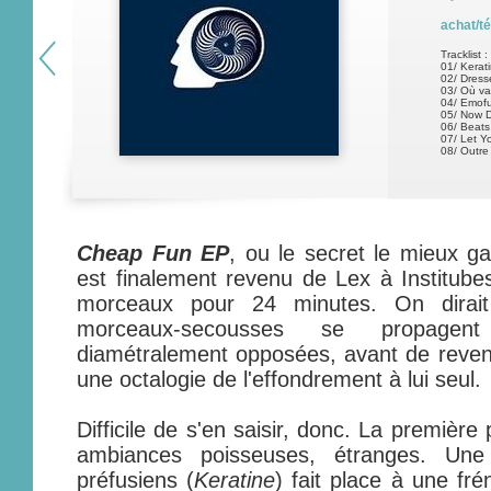
achat/t
Tracklist :
01/ Kerat
02/ Dress
03/ Où va 
04/ Emof
05/ Now 
06/ Beats
07/ Let Y
08/ Outre
Cheap Fun EP
, ou le secret le mieux g
est finalement revenu de Lex à Institubes
morceaux pour 24 minutes. On dirait
morceaux-secousses se propagent
diamétralement opposées, avant de reveni
une octalogie de l'effondrement à lui seul.
Difficile de s'en saisir, donc. La premièr
ambiances poisseuses, étranges. Une
préfusiens (
Keratine
) fait place à une fr