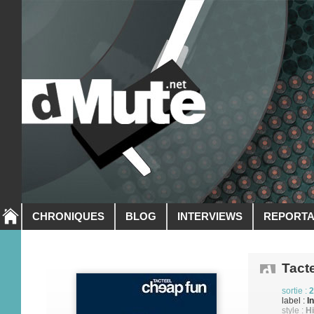
CHRONIQUES
BLOG
INTERVIEWS
REPORT
Tact
sortie :
2
label :
I
style :
Hi