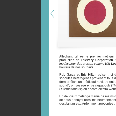
Alléchant, tel est le premier mot qu
production de
Thievery Corporation
. "
inédits pour des artistes comme
Kid Lo
hauteur de nos souhaits.
Rob Garza et Eric Hilton puisent ici d
sonorités hétérogènes provenant tous 
dernier étant un inédit qui navigue entr
sound", on voyage entre ragga-dub (
Th
Outernationalist
) ou encore electro-world
Un délicieux mélange manié de mains de
de nous ennuyer (c'est malheuresement 
c'est tant mieux. Ardemment préconisé ..