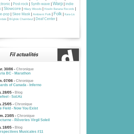
Warp
ctronic
|
Post-rock
|
Synth-wave
|
|
indie
Slowcore
k
|
|
|
|
Hilary Woods
Howlin Banana Records
Folk
ie-pop
|
Skee Mask
|
|
|
Ambient Folk
Kara-Lis
|
|
Deaf Center
|
rdale
Brìghde Chaimbeul
r. 30/06
-
Chronique
ria BC - Marathon
m. 07/06
-
Chronique
ards of Canada - Inferno
u. 28/05
-
Blog
efeel - Sol.Hz
n. 25/05
-
Chronique
e Field - Now You Exist
m. 23/05
-
Chronique
cturne - Rêveries Virgil Soleil
n. 18/05
-
Blog
rspectives Musicales #11