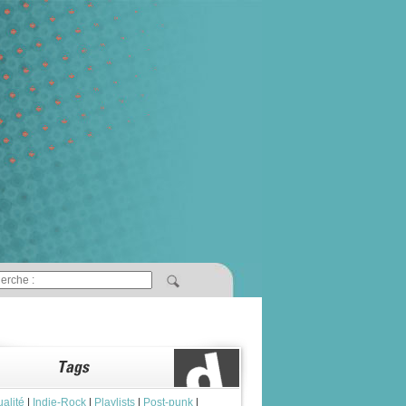
ualité
|
Indie-Rock
|
Playlists
|
Post-punk
|