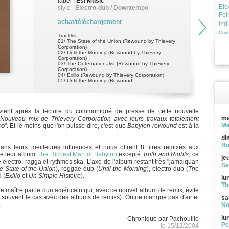
label :
Esl Music
Ele
style :
Electro-dub / Downtempo
Fol
achat/téléchargement
ind
Cove
Tracklist :
01/ The State of the Union (Rewound by Thievery
Corporation)
02/ Until the Morning (Rewound by Thievery
Corporation)
03/ The Outernationalist (Rewound by Thievery
Corporation)
04/ Exilio (Rewound by Thievery Corporation)
05/ Until the Morning (Rewound
i vient après la lecture du communiqué de presse de cette nouvelle
ma
Nouveau mix de Thievery Corporation avec leurs travaux totalement
Ma
co
". Et le moins que l'on puisse dire, c'est que
Babylon rewound
est à la
di
Bo
ans leurs meilleures influences et nous offrent 8 titres remixés aux
de leur album
The Richest Man of Babylon
excepté
Truth and Rights
, ce
je
e electro, ragga et rythmes ska. L'axe de l'album restant très "jamaiquan
Se
e State of the Union
), reggae-dub (
Until the Morning
), electro-dub (
The
 (
Exilio
et
Un Simple Histoire
).
lu
Th
 maître par le duo américain qui, avec ce nouvel album de remix, évite
souvent le cas avec des albums de remixs). On ne manque pas d'air et
sa
.
No
lu
Chroniqué par Pachouille
Pe
le 15/12/2004