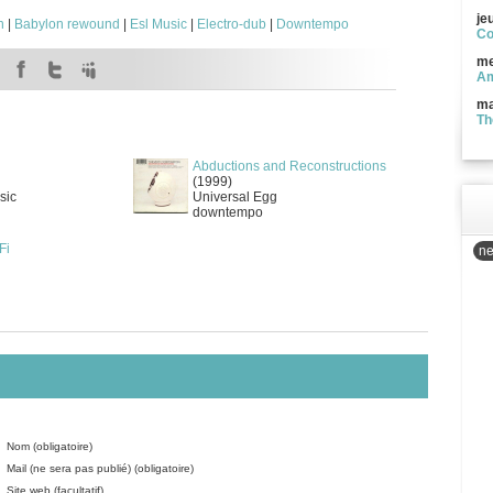
je
n
|
Babylon rewound
|
Esl Music
|
Electro-dub
|
Downtempo
Co
me
Am
ma
Th
Abductions and Reconstructions
(1999)
sic
Universal Egg
downtempo
Fi
ne
Nom (obligatoire)
Mail (ne sera pas publié) (obligatoire)
Site web (facultatif)