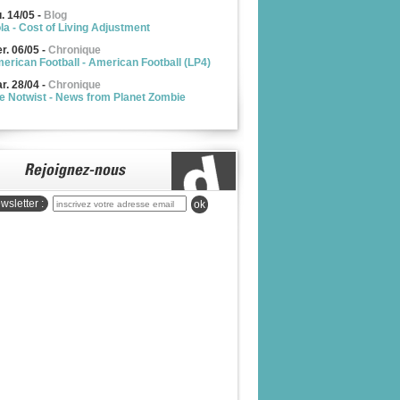
u. 14/05
-
Blog
la - Cost of Living Adjustment
r. 06/05
-
Chronique
erican Football - American Football (LP4)
r. 28/04
-
Chronique
e Notwist - News from Planet Zombie
wsletter :
ok