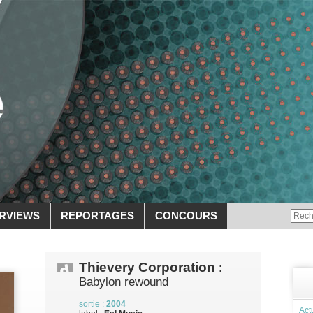
ERVIEWS
REPORTAGES
CONCOURS
Thievery Corporation
:
Babylon rewound
sortie :
2004
Act