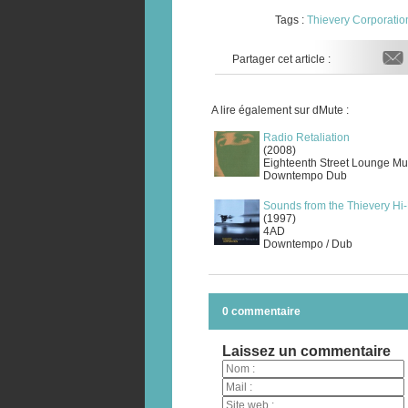
Tags :
Thievery Corporatio
Partager cet article :
A lire également sur dMute :
Radio Retaliation
(2008)
Eighteenth Street Lounge Mu
Downtempo Dub
Sounds from the Thievery Hi-
(1997)
4AD
Downtempo / Dub
0 commentaire
Laissez un commentaire