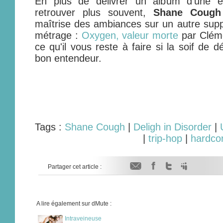
En plus de délivrer un album d'une én
retrouver plus souvent,
Shane Cough
maîtrise des ambiances sur un autre suppo
métrage :
Oxygen, valeur morte
par Cléme
ce qu'il vous reste à faire si la soif de 
bon entendeur.
Tags :
Shane Cough
|
Deligh in Disorder
|
|
trip-hop
|
hardco
Partager cet article :
A lire également sur dMute :
Intraveineuse