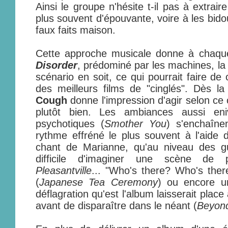
Ainsi le groupe n'hésite t-il pas à extrai
plus souvent d'épouvante, voire à les bido
faux faits maison.
Cette approche musicale donne à chaq
Disorder
, prédominé par les machines, la p
scénario en soit, ce qui pourrait faire d
des meilleurs films de "cinglés". Dès l
Cough
donne l'impression d'agir selon ce c
plutôt bien. Les ambiances aussi eniv
psychotiques (
Smother You
) s'enchaîne
rythme effréné le plus souvent à l'aide d
chant de Marianne, qu'au niveau des gui
difficile d'imaginer une scène de p
Pleasantville
... "Who's there? Who's ther
(
Japanese Tea Ceremony
) ou encore u
déflagration qu'est l'album laisserait place
avant de disparaître dans le néant (
Beyond