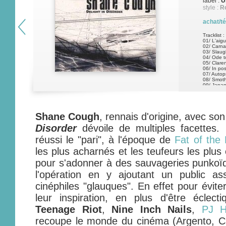
label :
U
style :
Ro
achat/t
Tracklist :
01/ L'aigui
02/ Carna
03/ Slaugh
04/ Ode 
05/ Clare
06/ In pos
07/ Autop
08/ Smot
09/ Japa
10/ Beyon
Shane Cough
, rennais d'origine, avec s
Disorder
dévoile de multiples facettes
réussi le "pari", à l'époque de
Fat of the
les plus acharnés et les teufeurs les plu
pour s'adonner à des sauvageries punkoï
l'opération en y ajoutant un public ass
cinéphiles "glauques". En effet pour évite
leur inspiration, en plus d'être éclect
Teenage Riot
,
Nine Inch Nails
,
PJ H
recoupe le monde du cinéma (Argento, Ca