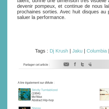
talent, donne une dimension très visuelle
devenir pompeux, et continue de nous la
prochaines sorties. Avec huit disques au
saluer la performance.
Tags :
Dj Krush
|
Jaku
|
Columbia
Partager cet article :
A lire également sur dMute :
Strictly Turntablized
(1994)
Mo'Wax
Abstract Hip-hop
Shinso