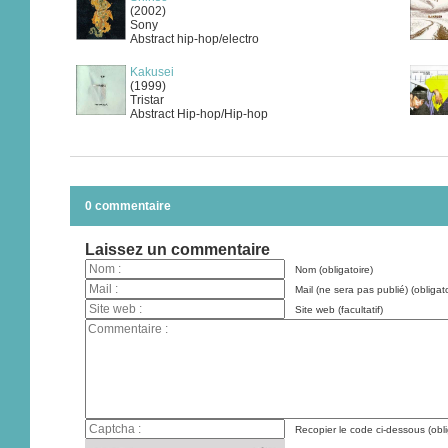
(2002)
Sony
Abstract hip-hop/electro
Kakusei
(1999)
Tristar
Abstract Hip-hop/Hip-hop
0 commentaire
Laissez un commentaire
Nom (obligatoire)
Mail (ne sera pas publié) (obligato
Site web (facultatif)
Recopier le code ci-dessous (obli