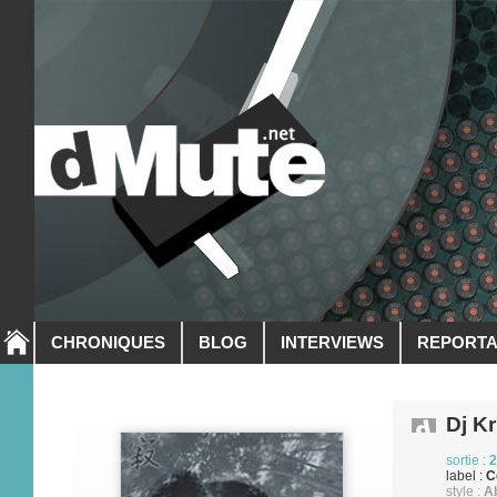
CHRONIQUES
BLOG
INTERVIEWS
REPORT
Dj K
sortie :
2
label :
C
style :
A