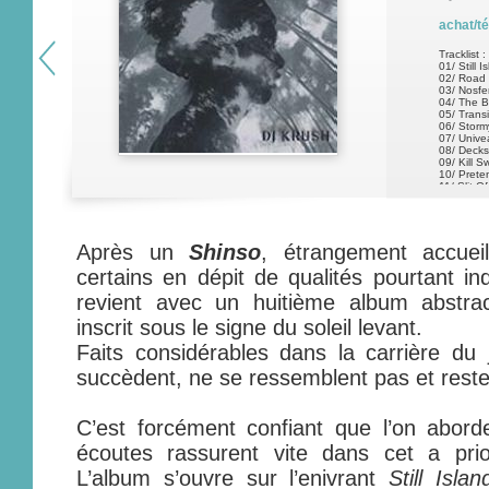
achat/t
Tracklist :
01/ Still I
02/ Road
03/ Nosfe
04/ The B
05/ Transi
06/ Storm
07/ Unive
08/ Decks
09/ Kill S
10/ Prete
11/ Slit O
12/ Pass
13/ Beyo
14/ Dista
15/ Song
Après un
Shinso
, étrangement accuei
certains en dépit de qualités pourtant in
revient avec un huitième album abstrac
inscrit sous le signe du soleil levant.
Faits considérables dans la carrière du
succèdent, ne se ressemblent pas et reste
C’est forcément confiant que l’on abor
écoutes rassurent vite dans cet a prio
L’album s’ouvre sur l’enivrant
Still Islan