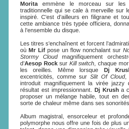
Morita
emmène le morceau sur les s
traditionnelle qui se cale à merveille sur
inspiré. C’est d’ailleurs en filigrane et 
cette ambiance très typée officiera, don
à l’ensemble du disque.
Les titres s’enchaînent et forcent l’admirat
où
Mr Lif
pose un flow nonchalant sur
No
Stormy Cloud
magnifiquement orchestré
d’
Aesop Rock
sur
Kill switch
, chaque mor
les oreilles. Même lorsque
Dj Krus
excentricités, comme sur
Slit Of Cloud
,
introduit magnifiquement la virée jazzy d
résultat est impressionnant.
Dj Krush
a c
proposer un mélange habile, tout en dem
sorte de chaleur même dans ses sonorités
Album magistral, ensorceleur et profond
polymorphe nous offre une fois de plus un