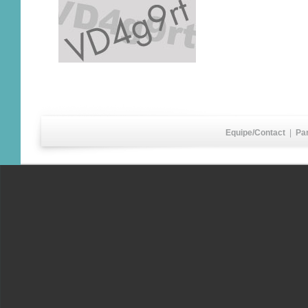
Equipe/Contact
|
Pa