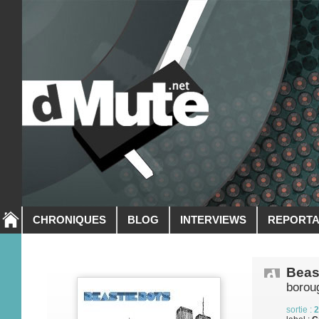
CHRONIQUES
BLOG
INTERVIEWS
REPORT
Beas
borou
sortie :
2