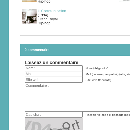
Hip-hop
Ill Communication
(1994)
Grand Royal
Hip-hop
0 commentaire
Laissez un commentaire
Nom (obligatoire)
Mail (ne sera pas publié) (obligato
Site web (facultatif)
Recopier le code ci-dessous (obli