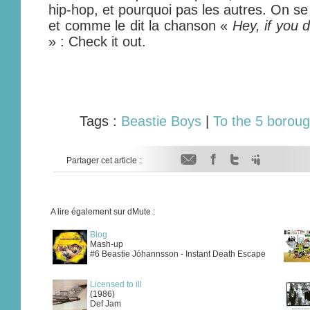
hip-hop, et pourquoi pas les autres. On se
et comme le dit la chanson «
Hey, if you d
» : Check it out.
Tags :
Beastie Boys
|
To the 5 borou
Partager cet article :
A lire également sur dMute :
Blog
Mash-up
#6 Beastie Jóhannsson - Instant Death Escape
Licensed to ill
(1986)
Def Jam