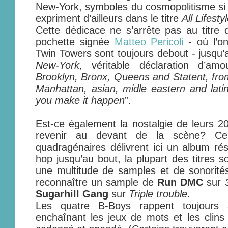
New-York, symboles du cosmopolitisme si
expriment d’ailleurs dans le titre
All Lifesty
Cette dédicace ne s’arrête pas au titre 
pochette signée
Matteo Pericoli
- où l’o
Twin Towers sont toujours debout - jusqu’
New-York
, véritable déclaration d’am
Brooklyn, Bronx, Queens and Statent, from
Manhattan, asian, midle eastern and latin
you make it happen
”.
Est-ce également la nostalgie de leurs 2
revenir au devant de la scène? Cer
quadragénaires délivrent ici un album ré
hop jusqu’au bout, la plupart des titres 
une multitude de samples et de sonorités
reconnaître un sample de
Run DMC
sur
Sugarhill Gang
sur
Triple trouble
.
Les quatre B-Boys rappent toujours
enchaînant les jeux de mots et les clins