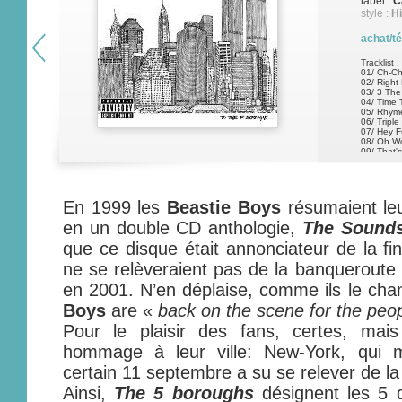
label :
C
style :
H
achat/t
Tracklist :
01/ Ch-Ch
02/ Right
03/ 3 Th
04/ Time 
05/ Rhym
06/ Triple
07/ Hey 
08/ Oh W
09/ That's 
10/ All Lif
11/ Shaz
12/ An Op
En 1999 les
Beastie Boys
résumaient leu
en un double CD anthologie,
The Sounds
que ce disque était annonciateur de la fin 
ne se relèveraient pas de la banqueroute 
en 2001. N’en déplaise, comme ils le chan
Boys
are «
back on the scene for the peop
Pour le plaisir des fans, certes, mai
hommage à leur ville: New-York, qui m
certain 11 septembre a su se relever de la 
Ainsi,
The 5 boroughs
désignent les 5 q