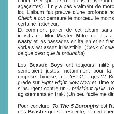
cadencé et speedé. (Certains trouveront c
agaçantes). Il n’y a pas vraiment de mor
lot. L’album fait preuve d’une profonde
Chech it out
demeure le morceau le moins
certaine fraîcheur.
Et comment parler de cet album sans 
incisifs de
Mix Master Mike
qui les a
Nasty
et les passages en italien et en fra
yorkais est assez irrésistible. (
Ceux-ci cela
ce que c’est que le brouhaha
)
Les
Beastie Boys
ont toujours milité 
semblaient justes, notamment pour la 
emprise chinoise. Ici, c’est Georges W. B
grade sur
Right Right Now Now
et
Time t
s’insurgent contre un «
président qu’ils n’
agissements en Irak. (Un peu facile me di
Pour conclure,
To The 5 Boroughs
est l’
des
Beastie
qui se respecte, et certain