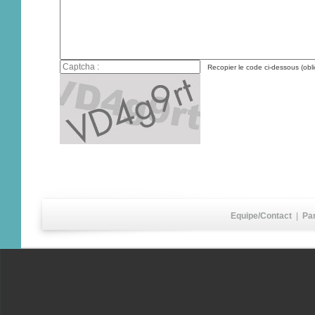
Recopier le code ci-dessous (obli
Equipe/Contact
|
Pa