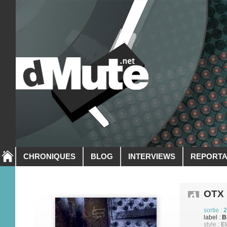
CHRONIQUES
BLOG
INTERVIEWS
REPORT
OTX
sortie :
2
label :
B
style :
El