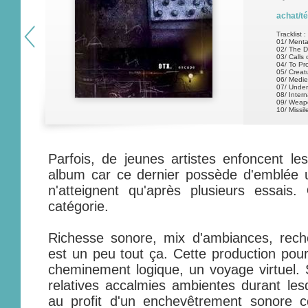
achat/t
Tracklist :
01/ Ment
02/ The D
03/ Calls 
04/ To Pr
05/ Creat
06/ Medie
07/ Unde
08/ Inter
09/ Weap
10/ Missil
Parfois, de jeunes artistes enfoncent le
album car ce dernier possède d'emblée u
n'atteignent qu'après plusieurs essais.
catégorie.
Richesse sonore, mix d'ambiances, reche
est un peu tout ça. Cette production pou
cheminement logique, un voyage virtuel.
relatives accalmies ambientes durant lesq
au profit d'un enchevêtrement sonore c