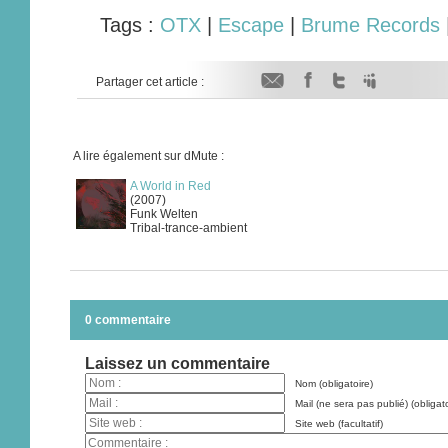
Tags :
OTX
|
Escape
|
Brume Records
Partager cet article :
A lire également sur dMute :
A World in Red
(2007)
Funk Welten
Tribal-trance-ambient
0 commentaire
Laissez un commentaire
Nom (obligatoire)
Mail (ne sera pas publié) (obligato
Site web (facultatif)