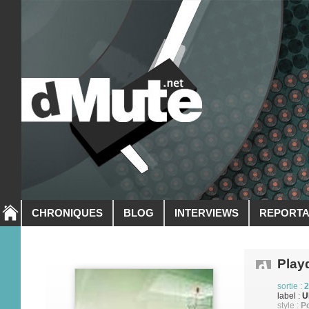
CHRONIQUES
BLOG
INTERVIEWS
REPORT
Play
sortie :
2
label :
U
style :
Po