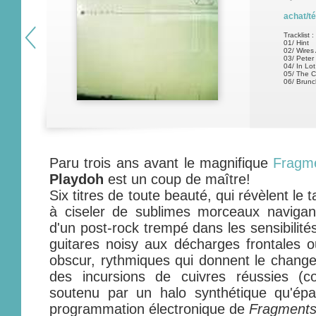
achat/t
Tracklist :
01/ Hint
02/ Wires 
03/ Peter
04/ In Lot
05/ The C
06/ Brunc
Paru trois ans avant le magnifique
Fragm
Playdoh
est un coup de maître!
Six titres de toute beauté, qui révèlent le 
à ciseler de sublimes morceaux navigan
d'un post-rock trempé dans les sensibilité
guitares noisy aux décharges frontales ou
obscur, rythmiques qui donnent le change,
des incursions de cuivres réussies 
soutenu par un halo synthétique qu'épa
programmation électronique de
Fragment