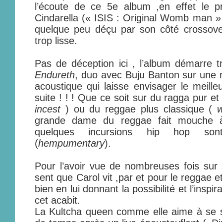
l’écoute de ce 5e album ,en effet le 
Cindarella (« ISIS : Original Womb man »
quelque peu déçu par son côté crossove
trop lisse.
Pas de déception ici , l’album démarre t
Endureth
, duo avec Buju Banton sur une 
acoustique qui laisse envisager le meilleu
suite ! ! ! Que ce soit sur du ragga pur et
incest
) ou du reggae plus classique (
w
grande dame du reggae fait mouche à
quelques incursions hip hop son
(
hempumentary
).
Pour l’avoir vue de nombreuses fois sur
sent que Carol vit ,par et pour le reggae et
bien en lui donnant la possibilité et l’inspi
cet acabit.
La Kultcha queen comme elle aime à se