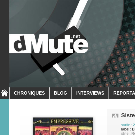
CHRONIQUES
BLOG
INTERVIEWS
REPORT
Siste
sortie :
2
label :
B
style :
Re