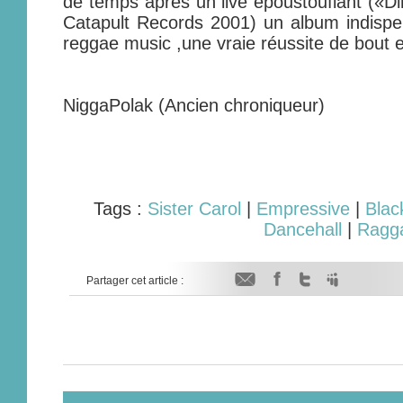
de temps après un live époustouflant («Direc
Catapult Records 2001) un album indispe
reggae music ,une vraie réussite de bout 
NiggaPolak (Ancien chroniqueur)
Tags :
Sister Carol
|
Empressive
|
Blac
Dancehall
|
Ragg
Partager cet article :