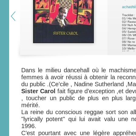
achat/t
Tracklist :
01/ His M
02/ Rastaf
03/ Nuh M
04/ Hemp
05/ Satis
06/ Oh W
07/ Rose 
08/ No to
09/ Mama
10/ Mello
11/ Feed
12/ Nine
13/ Empty
Dans le milieu dancehall où le machisme 
femmes à avoir réussi à obtenir la reconn
du public .(Ce’cile , Nadine Sutherland ,Mar
Sister Carol
fait figure d’exception ,et de
, toucher un public de plus en plus lar
mérité.
La reine du conscious reggae sort son al
"lyrically potent" qui lui avait valu une
1996.
C’est pourtant avec une légère appréh