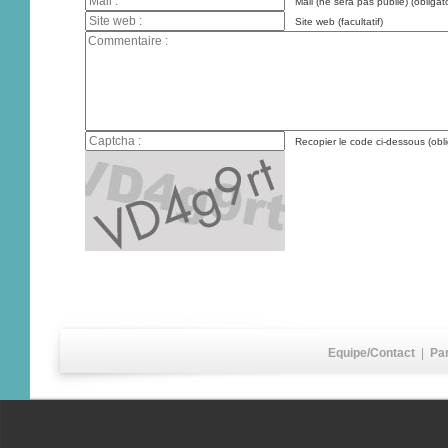
Mail (ne sera pas publié) (obligato
Site web (facultatif)
Recopier le code ci-dessous (obli
Equipe/Contact
|
Pa