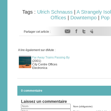
Tags :
Ulrich Schnauss
|
A Strangely Iso
Offices
|
Downtempo
|
Pop 
Partager cet article :
A lire également sur dMute :
Far Away Trains Passing By
(2001)
City Centre Offices
Electronica
0 commentaire
Laissez un commentaire
Nom (obligatoire)