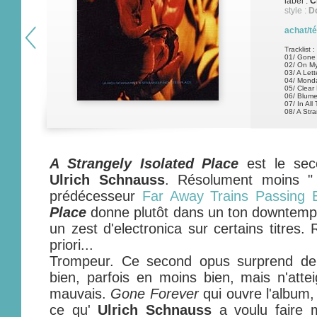
label :
C
style :
D
achat/t
Tracklist :
01/ Gone
02/ On M
03/ A Let
04/ Mond
05/ Clear
06/ Blume
07/ In Al
08/ A Str
A Strangely Isolated Place
est le sec
Ulrich Schnauss
. Résolument moins "
prédécesseur
Far Away Trains Passing 
Place
donne plutôt dans un ton downtempo
un zest d'electronica sur certains titres. 
priori...
Trompeur. Ce second opus surprend de ti
bien, parfois en moins bien, mais n'atte
mauvais.
Gone Forever
qui ouvre l'album,
ce qu'
Ulrich Schnauss
a voulu faire 