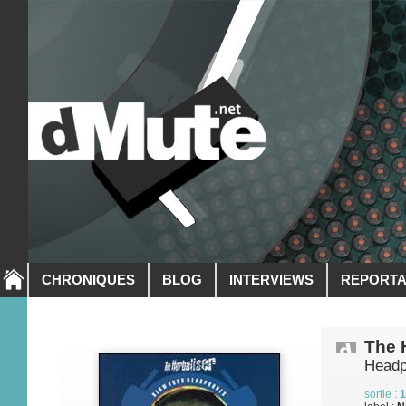
CHRONIQUES
BLOG
INTERVIEWS
REPORT
The 
Head
sortie :
1