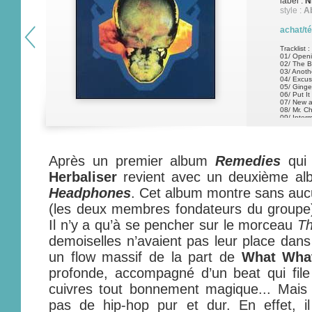
label :
N
style :
Ab
achat/t
Tracklist :
01/ Openi
02/ The B
03/ Anoth
04/ Excu
05/ Ginge
06/ Put I
07/ New 
08/ Mr. C
09/ Interm
10/ Satur
11/ Shock
12/ Hardc
13/ Shorty
Après un premier album
Remedies
qui 
Herbaliser
revient avec un deuxième a
Headphones
. Cet album montre sans aucu
(les deux membres fondateurs du groupe)
Il n’y a qu’à se pencher sur le morceau
Th
demoiselles n’avaient pas leur place dans
un flow massif de la part de
What Wha
profonde, accompagné d’un beat qui file 
cuivres tout bonnement magique... Mais
pas de hip-hop pur et dur. En effet, i