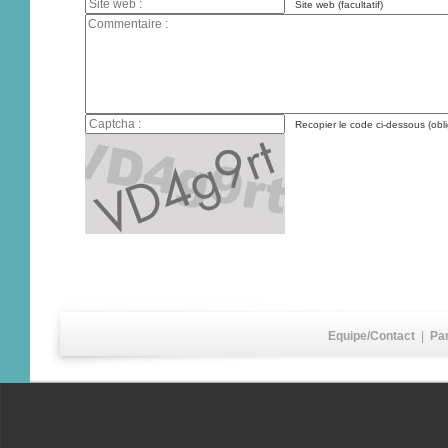
Site web (facultatif)
Recopier le code ci-dessous (obli
Equipe/Contact
|
Pa