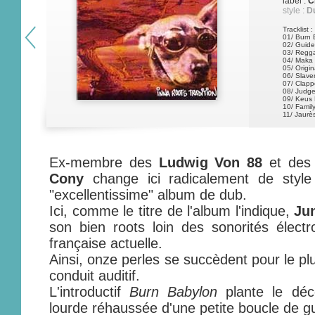
label :
C
style :
D
Tracklist :
01/ Burn 
02/ Guide
03/ Regga
04/ Maka
05/ Origin
06/ Slave
07/ Clapp
08/ Judg
09/ Keus
10/ Famil
11/ Jaurè
Ex-membre des
Ludwig Von 88
et de
Cony
change ici radicalement de styl
"excellentissime" album de dub.
Ici, comme le titre de l'album l'indique,
Ju
son bien roots loin des sonorités élect
française actuelle.
Ainsi, onze perles se succèdent pour le p
conduit auditif.
L'introductif
Burn Babylon
plante le déc
lourde réhaussée d'une petite boucle de gu