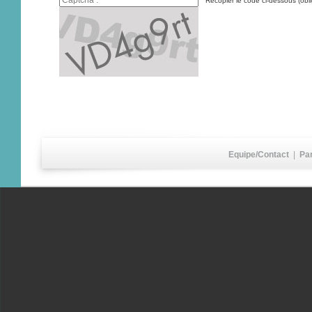
Recopier le code ci-dessous (obli
Equipe/Contact
|
Pa