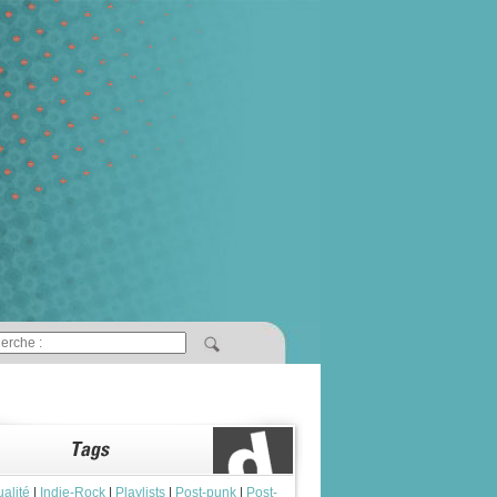
ualité
|
Indie-Rock
|
Playlists
|
Post-punk
|
Post-