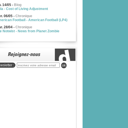
u. 14/05
-
Blog
la - Cost of Living Adjustment
r. 06/05
-
Chronique
erican Football - American Football (LP4)
r. 28/04
-
Chronique
e Notwist - News from Planet Zombie
wsletter :
ok