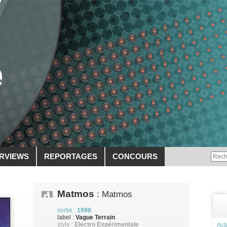
ERVIEWS
REPORTAGES
CONCOURS
Matmos
: Matmos
sortie :
1998
label :
Vague Terrain
style :
Electro Expérimentale
Act