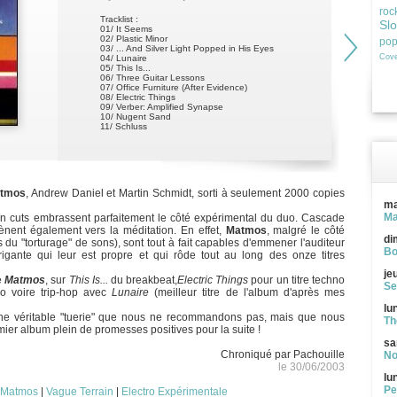
roc
Tracklist :
Sl
01/ It Seems
02/ Plastic Minor
po
03/ ... And Silver Light Popped in His Eyes
Cove
04/ Lunaire
05/ This Is...
06/ Three Guitar Lessons
07/ Office Furniture (After Evidence)
08/ Electric Things
09/ Verber: Amplified Synapse
10/ Nugent Sand
11/ Schluss
tmos
, Andrew Daniel et Martin Schmidt, sorti à seulement 2000 copies
ma
Ma
k'n cuts embrassent parfaitement le côté expérimental du duo. Cascade
ènent également vers la méditation. En effet,
Matmos
, malgré le côté
di
fans du "torturage" de sons), sont tout à fait capables d'emmener l'auditeur
Bo
rigante qui leur est propre et qui rôde tout au long des onze titres
je
e
Matmos
, sur
This Is...
du breakbeat,
Electric Things
pour un titre techno
Se
o voire trip-hop avec
Lunaire
(meilleur titre de l'album d'après mes
lu
 une véritable "tuerie" que nous ne recommandons pas, mais que nous
Th
ier album plein de promesses positives pour la suite !
sa
Chroniqué par Pachouille
No
le 30/06/2003
lu
Pe
Matmos
|
Vague Terrain
|
Electro Expérimentale