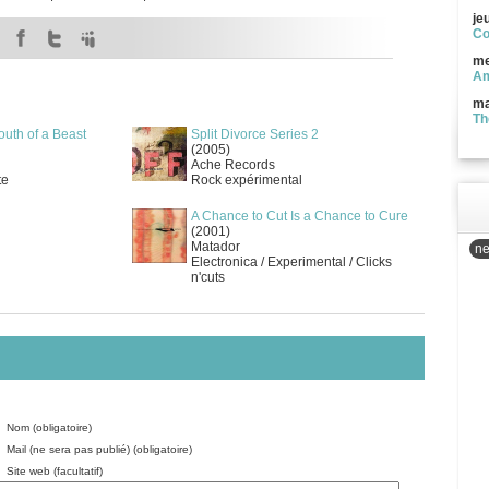
je
Co
me
Am
ma
Th
uth of a Beast
Split Divorce Series 2
(2005)
Ache Records
te
Rock expérimental
A Chance to Cut Is a Chance to Cure
(2001)
Matador
ne
Electronica / Experimental / Clicks
n'cuts
Nom (obligatoire)
Mail (ne sera pas publié) (obligatoire)
Site web (facultatif)