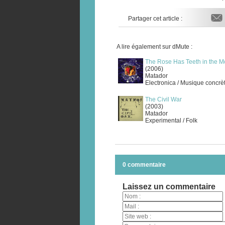
Partager cet article :
A lire également sur dMute :
The Rose Has Teeth in the Mo
(2006)
Matador
Electronica / Musique concrè
The Civil War
(2003)
Matador
Experimental / Folk
0 commentaire
Laissez un commentaire