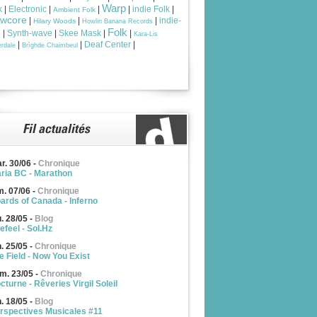
Warp
k
|
Electronic
|
|
|
indie Folk
|
Ambient Folk
owcore
|
|
|
indie-
Hilary Woods
Howlin Banana Records
Folk
p
|
Synth-wave
|
Skee Mask
|
|
Kara-Lis
|
|
Deaf Center
|
rdale
Brìghde Chaimbeul
r. 30/06
-
Chronique
ria BC - Marathon
m. 07/06
-
Chronique
ards of Canada - Inferno
u. 28/05
-
Blog
efeel - Sol.Hz
n. 25/05
-
Chronique
e Field - Now You Exist
m. 23/05
-
Chronique
cturne - Rêveries Virgil Soleil
n. 18/05
-
Blog
rspectives Musicales #11