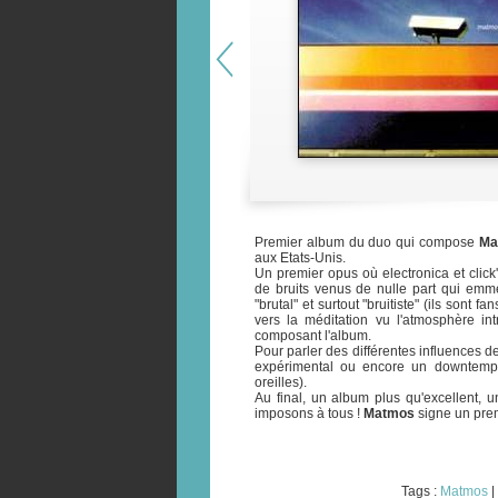
Premier album du duo qui compose
Ma
aux Etats-Unis.
Un premier opus où electronica et clic
de bruits venus de nulle part qui emm
"brutal" et surtout "bruitiste" (ils sont 
vers la méditation vu l'atmosphère int
composant l'album.
Pour parler des différentes influences d
expérimental ou encore un downtemp
oreilles).
Au final, un album plus qu'excellent,
imposons à tous !
Matmos
signe un prem
Tags :
Matmos
|